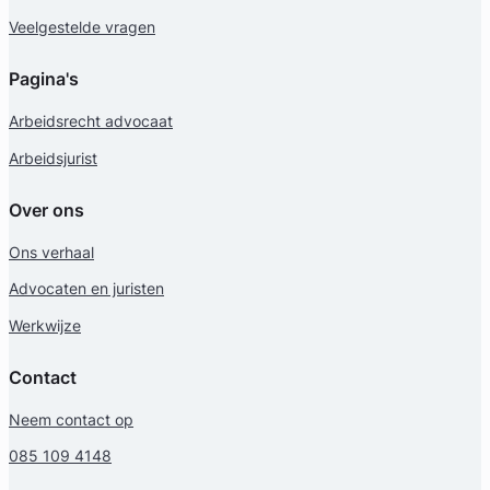
Veelgestelde vragen
Pagina's
Arbeidsrecht advocaat
Chara van Noort
Arbeidsjurist
Huijzer Advocaten
Over ons
Arbeidsrecht Advocaat
Ons verhaal
Meer dan 2 jaar ervaring
Provincie Zuid-Holland
Advocaten en juristen
Werkwijze
Gratis intake
Contact
Neem contact op
085 109 4148