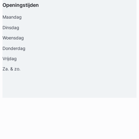
Openingstijden
Maandag
Dinsdag
Anne-Mar Bootsma
Woensdag
Donderdag
RWV Advocaten
Vrijdag
Erfrecht Advocaat
Meer dan 5 jaar ervaring
Za. & zo.
Provincie Zuid-Holland
Gratis intake