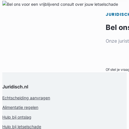
JURIDISC
Bel on
Onze juris
Elise Heijkoop
Bel direct
Huijzer Advocaten
Arbeidsrecht Advocaat
Of stel je vraa
Meer dan 7 jaar ervaring
Provincie Zuid-Holland
Juridisch.nl
Gratis intake
Echtscheiding aanvragen
Alimentatie regelen
Hulp bij ontslag
Hulp bij letselschade