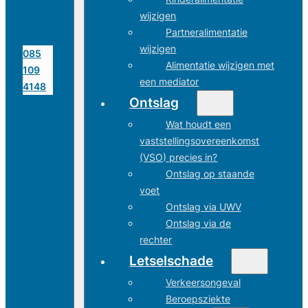
wijzigen
Partneralimentatie
wijzigen
085
Alimentatie wijzigen met
109
een mediator
4148
Ontslag
Wat houdt een
vaststellingsovereenkomst
(VSO) precies in?
Ontslag op staande
voet
Ontslag via UWV
Ontslag via de
rechter
Letselschade
Verkeersongeval
Beroepsziekte