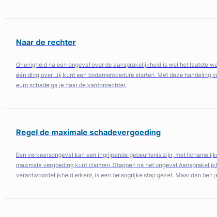
Naar de rechter
Onenigheid na een ongeval over de aansprakelijkheid is wel het laatste wat j
één ding over. Jij kunt een bodemprocedure starten. Met deze handeling vra
euro schade ga je naar de kantonrechter.
Regel de maximale schadevergoeding
Een verkeersongeval kan een ingrijpende gebeurtenis zijn, met lichamelijk
maximale vergoeding kunt claimen. Stappen na het ongeval Aansprakelijkheid 
verantwoordelijkheid erkent, is een belangrijke stap gezet. Maar dan ben j