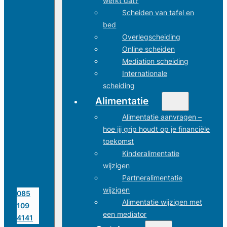
werkt dat?
Scheiden van tafel en
bed
Overlegscheiding
Online scheiden
Mediation scheiding
Internationale
scheiding
Alimentatie
Alimentatie aanvragen –
hoe jij grip houdt op je financiële
toekomst
Kinderalimentatie
wijzigen
Partneralimentatie
wijzigen
085
Alimentatie wijzigen met
109
een mediator
4141