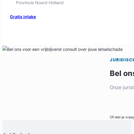
JURIDISC
Bel on
Onze juris
Bel direct
Of stel je vraa