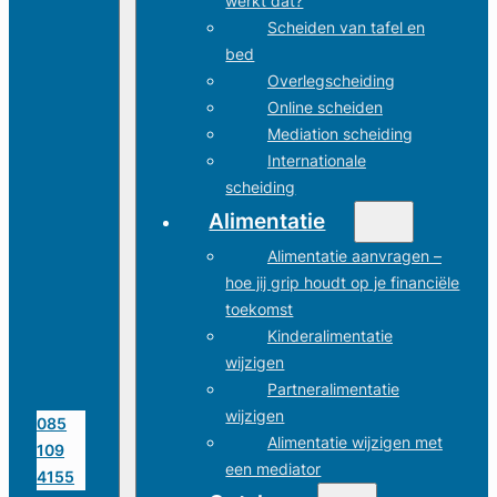
werkt dat?
Scheiden van tafel en
bed
Overlegscheiding
Online scheiden
Mediation scheiding
Internationale
scheiding
Alimentatie
Alimentatie aanvragen –
hoe jij grip houdt op je financiële
toekomst
Kinderalimentatie
wijzigen
Partneralimentatie
wijzigen
085
Alimentatie wijzigen met
109
een mediator
4155