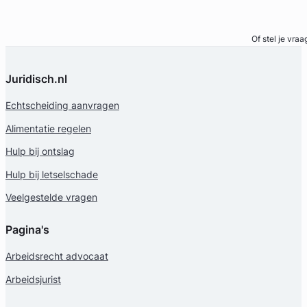
Bel direct
Ooms Advocatuur
Familierecht Advocaat
Of stel je vraa
Meer dan 27 jaar ervaring
Provincie Zuid-Holland
Juridisch.nl
Gratis intake
Echtscheiding aanvragen
Alimentatie regelen
Hulp bij ontslag
Hulp bij letselschade
Veelgestelde vragen
Pagina's
Arbeidsrecht advocaat
Jan-Willem van Horssen
Arbeidsjurist
Welvering & Van Horssen advocaten en mediator