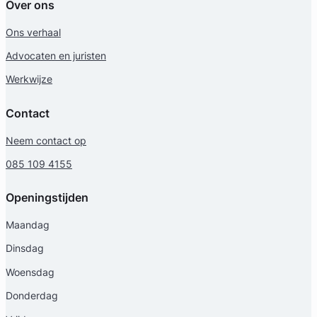
Over ons
Familierecht Advocaat
Ons verhaal
Meer dan 36 jaar ervaring
Provincie Groningen
Advocaten en juristen
Werkwijze
Gratis intake
Contact
Neem contact op
085 109 4155
Openingstijden
Maandag
Dinsdag
Mark Huijzer
Woensdag
Donderdag
Huijzer Advocaten