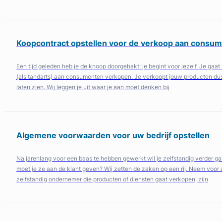
Koopcontract opstellen voor de verkoop aan consu
Een tijd geleden heb je de knoop doorgehakt: je begint voor jezelf. Je gaat
(als tandarts) aan consumenten verkopen. Je verkoopt jouw producten dus n
laten zien. Wij leggen je uit waar je aan moet denken bij
Algemene voorwaarden voor uw bedrijf opstellen
Na jarenlang voor een baas te hebben gewerkt wil je zelfstandig verder 
moet je ze aan de klant geven? Wij zetten de zaken op een rij. Neem voo
zelfstandig ondernemer die producten of diensten gaat verkopen, zijn