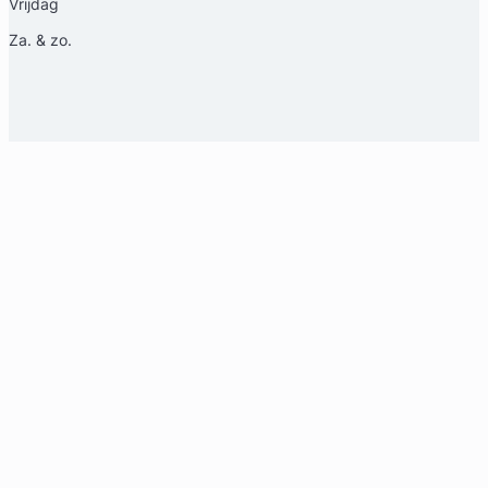
Vrijdag
Arbeidsrecht Advocaat
Meer dan 30 jaar ervaring
Za. & zo.
Provincie Zuid-Holland
Gratis intake
Machteld Reichmann
Willemspark Advocaten
Familierecht Advocaat