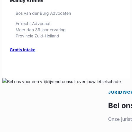
Mandy Kremer
Bos van der Burg Advocaten
Erfrecht Advocaat
Meer dan 39 jaar ervaring
Provincie Zuid-Holland
Gratis intake
JURIDISC
Bel on
Onze juris
Marjolein Ooms