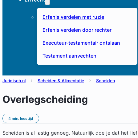
Erfenis verdelen met ruzie
Erfenis verdelen door rechter
Executeur-testamentair ontslaan
Testament aanvechten
Juridisch.nl
Scheiden & Alimentatie
Scheiden
Overlegscheiding
4 min. leestijd
Scheiden is al lastig genoeg. Natuurlijk doe je dat het lie