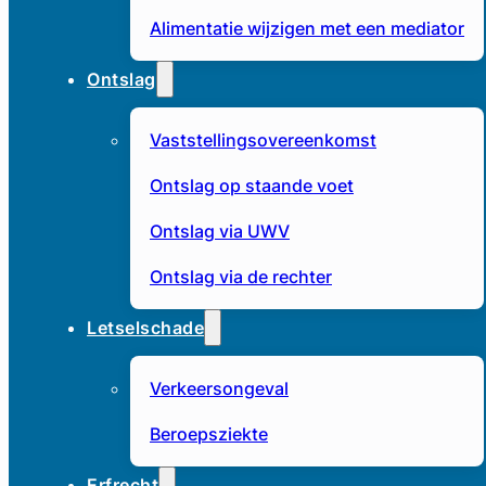
Alimentatie wijzigen met een mediator
Ontslag
Vaststellingsovereenkomst
Ontslag op staande voet
Ontslag via UWV
Ontslag via de rechter
Letselschade
Verkeersongeval
Beroepsziekte
Erfrecht