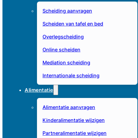
Scheiding aanvragen
Scheiden van tafel en bed
Overlegscheiding
Online scheiden
Mediation scheiding
Internationale scheiding
Alimentatie
Alimentatie aanvragen
Kinderalimentatie wijzigen
Partneralimentatie wijzigen