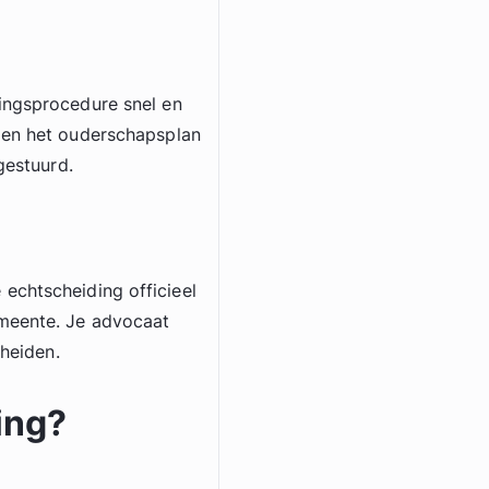
ingsprocedure snel en
 en het ouderschapsplan
gestuurd.
echtscheiding officieel
emeente. Je advocaat
cheiden.
ing?