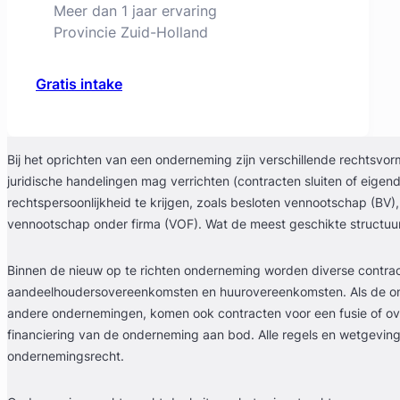
Meer dan 1 jaar ervaring
Provincie Zuid-Holland
Gratis intake
Bij het oprichten van een onderneming zijn verschillende rechtsv
juridische handelingen mag verrichten (contracten sluiten of eig
rechtspersoonlijkheid te krijgen, zoals besloten vennootschap (B
vennootschap onder firma (VOF). Wat de meest geschikte structuur i
Geverifieerd
Binnen de nieuw op te richten onderneming worden diverse contra
Machteld Reichmann
aandeelhoudersovereenkomsten en huurovereenkomsten. Als de on
andere ondernemingen, komen ook contracten voor een fusie of 
Willemspark Advocaten
financiering van de onderneming aan bod. Alle regels en wetgevingen
ondernemingsrecht.
Familierecht Advocaat
Meer dan 23 jaar ervaring