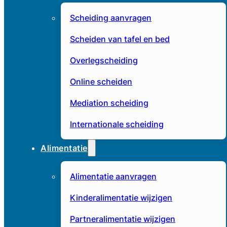
Scheiding aanvragen
Scheiden van tafel en bed
Overlegscheiding
Online scheiden
Mediation scheiding
Internationale scheiding
Alimentatie
Alimentatie aanvragen
Kinderalimentatie wijzigen
Partneralimentatie wijzigen