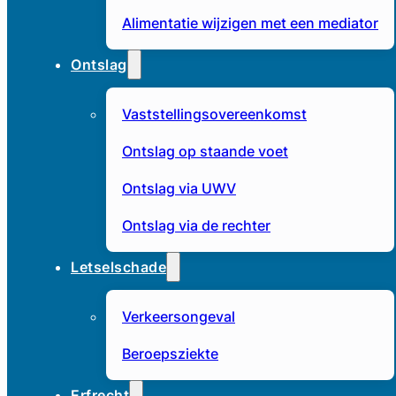
Alimentatie wijzigen met een mediator
Ontslag
Vaststellingsovereenkomst
Ontslag op staande voet
Ontslag via UWV
Ontslag via de rechter
Letselschade
Verkeersongeval
Beroepsziekte
Erfrecht