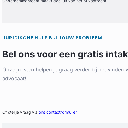
Ondernemingsrecht maakt deel uit van het privaatrecht.
Provincie Noord-Holland
Gratis intake
JURIDISCHE HULP BIJ JOUW PROBLEEM
Bel ons voor een gratis int
Geverifieerd
Onze juristen helpen je graag verder bij het vinden v
advocaat!
Chara van Noort
Bel direct: 085 109 4139
Huijzer Advocaten
Arbeidsrecht Advocaat
Of stel je vraag via
ons contactformulier
Meer dan 2 jaar ervaring
Provincie Zuid-Holland