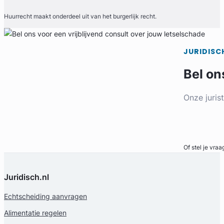
Goedrecht Advocaten
Huurrecht maakt onderdeel uit van het burgerlijk recht.
Familierecht Advocaat
Meer dan 25 jaar ervaring
Provincie Gelderland
JURIDISC
Gratis intake
Bel on
Onze juris
Bel direct
Of stel je vraa
Juridisch.nl
Echtscheiding aanvragen
Marjolijn Jakobs-Hiemstra
Alimentatie regelen
Jakobs Hiemstra Advocatuur