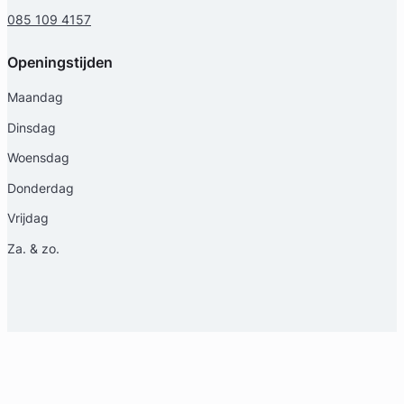
Familierecht Advocaat
085 109 4157
Meer dan 13 jaar ervaring
Provincie Utrecht
Openingstijden
Gratis intake
Maandag
Dinsdag
Woensdag
Donderdag
Vrijdag
Za. & zo.
Olaf Diels
Diep Advocaten
Arbeidsrecht Advocaat