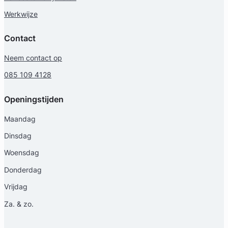
Werkwijze
Contact
Neem contact op
085 109 4128
Openingstijden
Fulco van der Schrier
Maandag
Dinsdag
Diep Advocaten
Woensdag
Arbeidsrecht Advocaat
Donderdag
Meer dan 18 jaar ervaring
Provincie Zuid-Holland
Vrijdag
Za. & zo.
Gratis intake