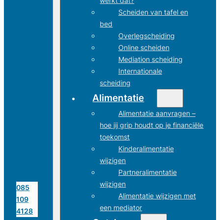
werkt dat?
Scheiden van tafel en
bed
Overlegscheiding
Online scheiden
Mediation scheiding
Internationale
scheiding
Alimentatie
Alimentatie aanvragen –
hoe jij grip houdt op je financiële
toekomst
Kinderalimentatie
wijzigen
Partneralimentatie
wijzigen
085
Alimentatie wijzigen met
109
een mediator
4128