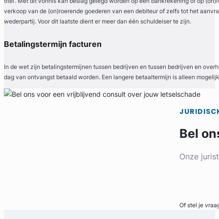
titel’. Met dit vonnis kan beslag gelegd worden op een bankrekening of op (on)
Gratis intake
verkoop van de (on)roerende goederen van een debiteur of zelfs tot het aanvra
wederpartij. Voor dit laatste dient er meer dan één schuldeiser te zijn.
Betalingstermijn facturen
In de wet zijn betalingstermijnen tussen bedrijven en tussen bedrijven en overh
dag van ontvangst betaald worden. Een langere betaaltermijn is alleen mogelijk 
JURIDISC
Bel on
Gerard Van den Ende
Onze juris
Van den Ende & Moll Advocaten
Familierecht Advocaat
Bel direct
Meer dan 39 jaar ervaring
Provincie Zuid-Holland
Of stel je vraa
Gratis intake