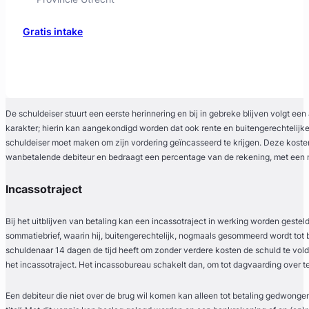
Gratis intake
De schuldeiser stuurt een eerste herinnering en bij in gebreke blijven volgt
karakter; hierin kan aangekondigd worden dat ook rente en buitengerechtelijke 
schuldeiser moet maken om zijn vordering geïncasseerd te krijgen. Deze koste
wanbetalende debiteur en bedraagt een percentage van de rekening, met een
Incassotraject
Marco Van der Pol
Bij het uitblijven van betaling kan een incassotraject in werking worden gest
sommatiebrief, waarin hij, buitengerechtelijk, nogmaals gesommeerd wordt tot be
LEXX Leeuwarden Advocaten
schuldenaar 14 dagen de tijd heeft om zonder verdere kosten de schuld te voldoe
Familierecht Advocaat
het incassotraject. Het incassobureau schakelt dan, om tot dagvaarding over 
Meer dan 30 jaar ervaring
Provincie Friesland
Een debiteur die niet over de brug wil komen kan alleen tot betaling gedwongen