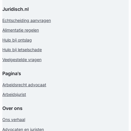
Juridisch.nl
Echtscheiding aanvragen
Alimentatie regelen
Hulp bij ontslag
Hulp bij letselschade
Veelgestelde vragen
Pagina's
Elise Heijkoop
Arbeidsrecht advocaat
Huijzer Advocaten
Arbeidsjurist
Arbeidsrecht Advocaat
Meer dan 7 jaar ervaring
Over ons
Provincie Zuid-Holland
Ons verhaal
Gratis intake
Advocaten en juristen