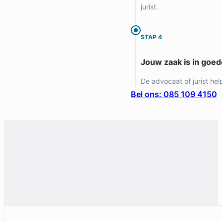
jurist.
Gratis intake
STAP 4
Jouw zaak is in goe
De advocaat of jurist hel
Bel ons: 085 109 4150
Liesbeth Diesfeldt
Diesfeldt Advocaten
Letselschade Advocaat
Meer dan 35 jaar ervaring
Provincie Noord-Holland