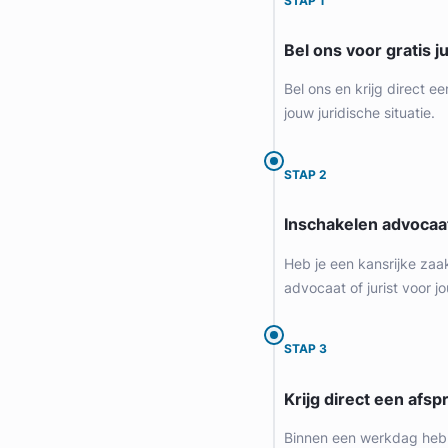
STAP 1
Provincie Noord-Holland
Bel ons voor gratis j
Gratis intake
Bel ons en krijg direct ee
jouw juridische situatie.
STAP 2
Inschakelen advocaa
Heb je een kansrijke zaa
advocaat of jurist voor jo
Liesbeth Diesfeldt
STAP 3
Diesfeldt Advocaten
Krijg direct een afspr
Letselschade Advocaat
Meer dan 35 jaar ervaring
Binnen een werkdag heb 
Provincie Noord-Holland