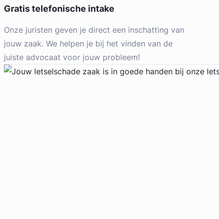
Gratis telefonische intake
RWV Advocaten
Erfrecht Advocaat
Onze juristen geven je direct een inschatting van
Meer dan 5 jaar ervaring
jouw zaak. We helpen je bij het vinden van de
Provincie Zuid-Holland
juiste advocaat voor jouw probleem!
Gratis intake
Geverifieerd
Marie Louise Neuteboom – Van Asselt
RWV Advocaten