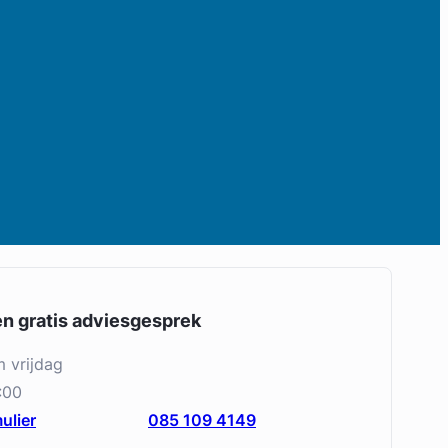
en gratis adviesgesprek
m vrijdag
:00
ulier
085 109 4149