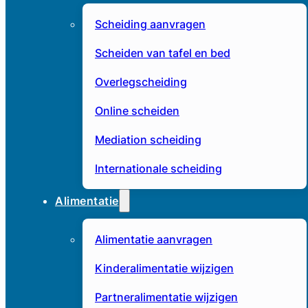
Scheiding aanvragen
Scheiden van tafel en bed
Overlegscheiding
Online scheiden
Mediation scheiding
Internationale scheiding
Alimentatie
Alimentatie aanvragen
Kinderalimentatie wijzigen
Partneralimentatie wijzigen