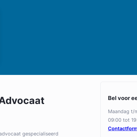
 Advocaat
Bel voor e
maandag t/
09:00 tot 19
Contactform
advocaat gespecialiseerd