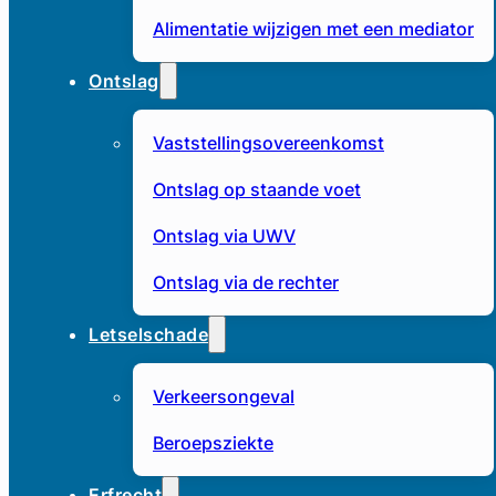
Alimentatie wijzigen met een mediator
Ontslag
Vaststellingsovereenkomst
Ontslag op staande voet
Ontslag via UWV
Ontslag via de rechter
Letselschade
Verkeersongeval
Beroepsziekte
Erfrecht