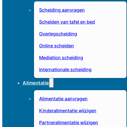
Scheiding aanvragen
Scheiden van tafel en bed
Overlegscheiding
Online scheiden
Mediation scheiding
Internationale scheiding
Alimentatie
Alimentatie aanvragen
Kinderalimentatie wijzigen
Partneralimentatie wijzigen