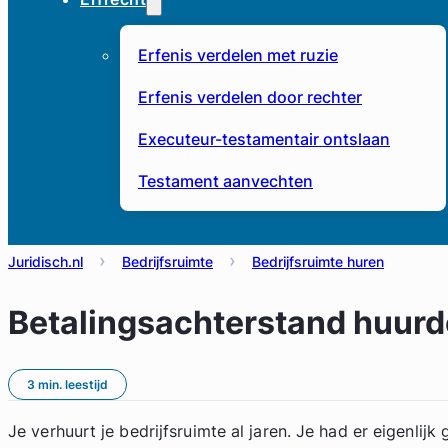
Erfenis verdelen met ruzie
Erfenis verdelen door rechter
Executeur-testamentair ontslaan
Testament aanvechten
Juridisch.nl
Bedrijfsruimte
Bedrijfsruimte huren
Betalingsachterstand huurd
3 min. leestijd
Je verhuurt je bedrijfsruimte al jaren. Je had er eigenlijk