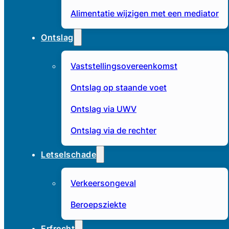
Alimentatie wijzigen met een mediator
Ontslag
Vaststellingsovereenkomst
Ontslag op staande voet
Ontslag via UWV
Ontslag via de rechter
Letselschade
Verkeersongeval
Beroepsziekte
Erfrecht