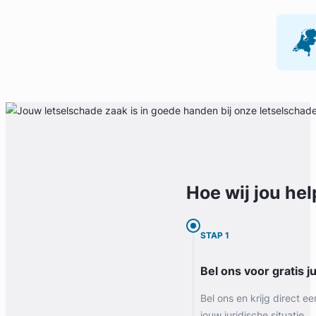
Hoe wij jou
hel
STAP 1
Bel ons voor gratis j
Bel ons en krijg direct ee
jouw juridische situatie.