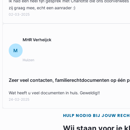
Ik had een heel fijn gesprek met Charlotte die ons doorverwees
zij graag mee, echt een aanrader :)
02-03-2025
MHR Verheijck
M
Huizen
Zeer veel contacten, familierechtdocumenten op één p
Wat heeft u veel documenten in huis. Geweldig!!
24-02-2025
HULP NODIG BIJ JOUW REC
Wij staan voor je k