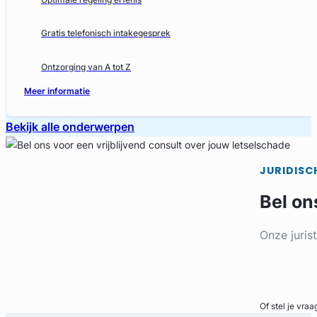
Gratis telefonisch intakegesprek
Ontzorging van A tot Z
Meer informatie
Bekijk alle onderwerpen
JURIDISC
Bel on
Onze juris
Bel direct
Of stel je vraa