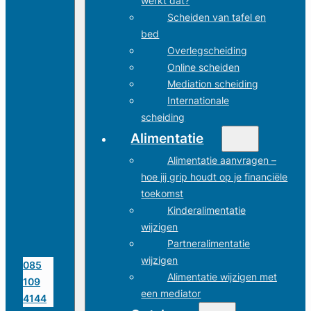
werkt dat?
Scheiden van tafel en
bed
Overlegscheiding
Online scheiden
Mediation scheiding
Internationale
scheiding
Alimentatie
Alimentatie aanvragen –
hoe jij grip houdt op je financiële
toekomst
Kinderalimentatie
wijzigen
Partneralimentatie
wijzigen
085
Alimentatie wijzigen met
109
een mediator
4144