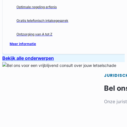
Optimale regeling erfenis
Gratis telefonisch intakegesprek
Ontzorging van A tot Z
Meer informatie
Bekijk alle onderwerpen
JURIDISC
Bel on
Onze juris
Bel direct