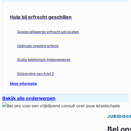
Hulp bij erfrecht geschillen
Gespecialiseerde erfrecht advocaten
Optimale regeling erfenis
Gratis telefonisch intakegesprek
Ontzorging van A tot Z
Meer informatie
Bekijk alle onderwerpen
JURIDISC
Bel on