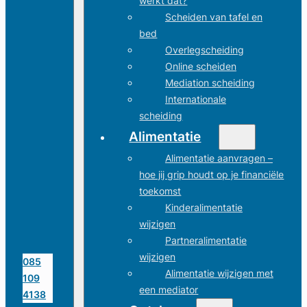
werkt dat?
Scheiden van tafel en
bed
Overlegscheiding
Online scheiden
Mediation scheiding
Internationale
scheiding
Alimentatie
Alimentatie aanvragen –
hoe jij grip houdt op je financiële
toekomst
Kinderalimentatie
wijzigen
Partneralimentatie
wijzigen
085
Alimentatie wijzigen met
109
een mediator
4138