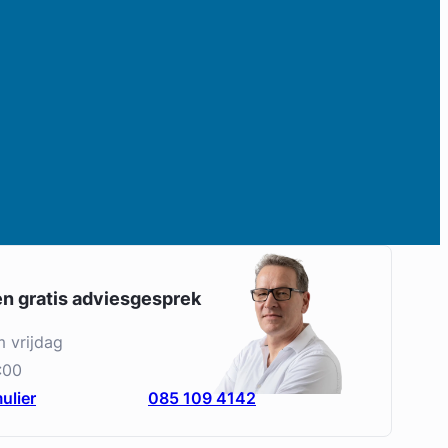
en gratis adviesgesprek
m vrijdag
:00
ulier
085 109 4142