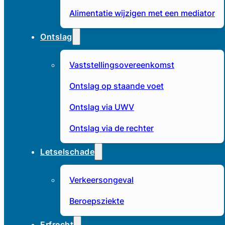
Alimentatie wijzigen met een mediator
Ontslag
Vaststellingsovereenkomst
Ontslag op staande voet
Ontslag via UWV
Ontslag via de rechter
Letselschade
Verkeersongeval
Beroepsziekte
Erfrecht