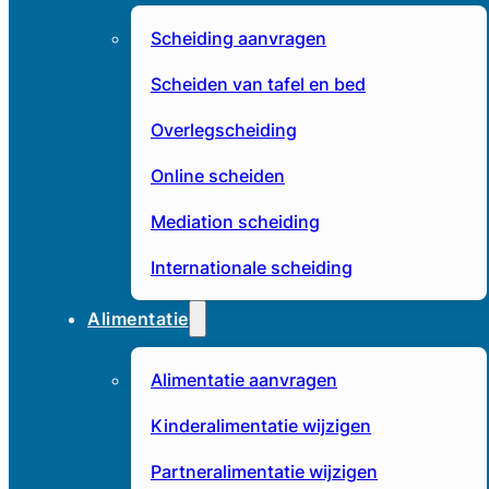
Scheiding aanvragen
Scheiden van tafel en bed
Overlegscheiding
Online scheiden
Mediation scheiding
Internationale scheiding
Alimentatie
Alimentatie aanvragen
Kinderalimentatie wijzigen
Partneralimentatie wijzigen