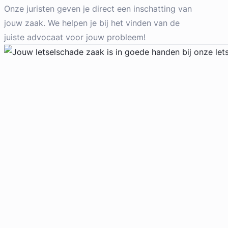
Arbeidsrecht & Familierecht Advocaat
Onze juristen geven je direct een inschatting van
Meer dan 28 jaar ervaring
jouw zaak. We helpen je bij het vinden van de
Provincie Noord-Holland
juiste advocaat voor jouw probleem!
Gratis intake
Geverifieerd
Margriet Hille Ris Lambers
Ariëns Advocaten
Arbeidsrecht Advocaat