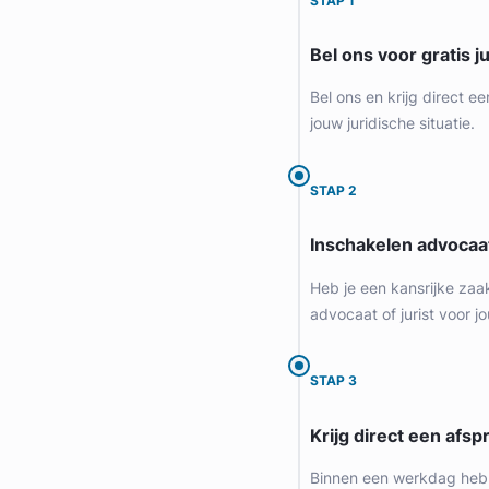
STAP 1
Bel ons voor gratis j
Bel ons en krijg direct ee
jouw juridische situatie.
STAP 2
Inschakelen advocaa
Geverifieerd
Heb je een kansrijke zaa
advocaat of jurist voor jo
STAP 3
Krijg direct een afspr
Binnen een werkdag heb 