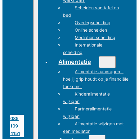
werkt dat?
Scheiden van tafel en
bed
Overlegscheiding
Online scheiden
Mediation scheiding
Internationale
scheiding
Alimentatie
Alimentatie aanvragen –
hoe jij grip houdt op je financiële
toekomst
Kinderalimentatie
wijzigen
Partneralimentatie
wijzigen
085
Alimentatie wijzigen met
109
een mediator
4151