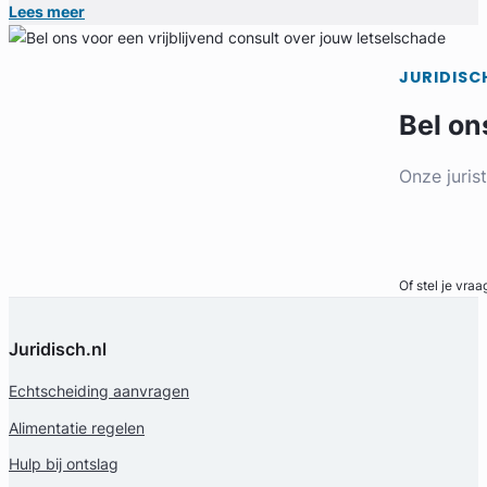
Lees meer
JURIDISC
Bel on
Onze juris
Bel direct
Of stel je vraa
Juridisch.nl
Echtscheiding aanvragen
Alimentatie regelen
Hulp bij ontslag