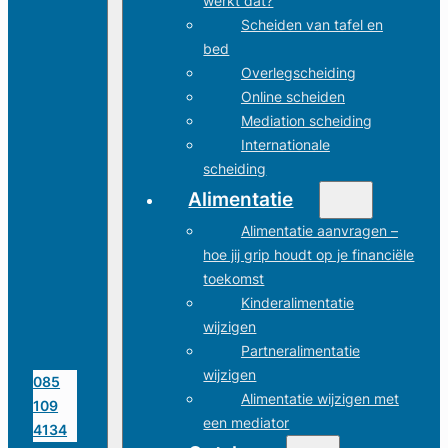
werkt dat?
Scheiden van tafel en
bed
Overlegscheiding
Online scheiden
Mediation scheiding
Internationale
scheiding
Alimentatie
Alimentatie aanvragen –
hoe jij grip houdt op je financiële
toekomst
Kinderalimentatie
wijzigen
Partneralimentatie
wijzigen
085
Alimentatie wijzigen met
109
een mediator
4134