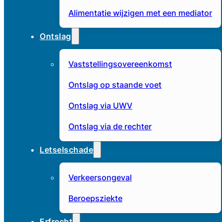
Alimentatie wijzigen met een mediator
Ontslag
Vaststellingsovereenkomst
Ontslag op staande voet
Ontslag via UWV
Ontslag via de rechter
Letselschade
Verkeersongeval
Beroepsziekte
Erfrecht