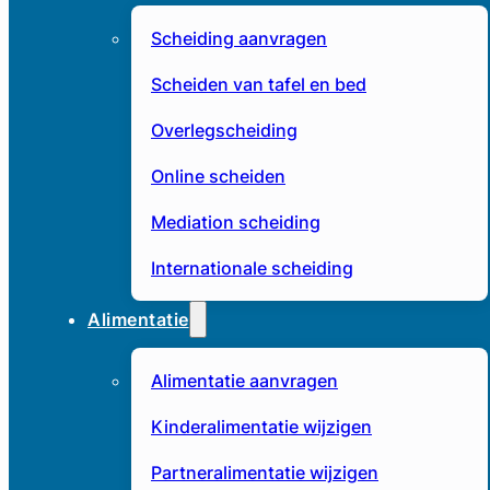
Scheiding aanvragen
Scheiden van tafel en bed
Overlegscheiding
Online scheiden
Mediation scheiding
Internationale scheiding
Alimentatie
Alimentatie aanvragen
Kinderalimentatie wijzigen
Partneralimentatie wijzigen