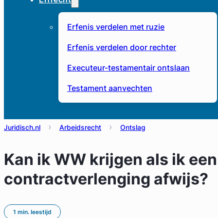
Erfenis verdelen met ruzie
Erfenis verdelen door rechter
Executeur-testamentair ontslaan
Testament aanvechten
Juridisch.nl
Arbeidsrecht
Ontslag
Kan ik WW krijgen als ik een
contractverlenging afwijs?
1 min. leestijd