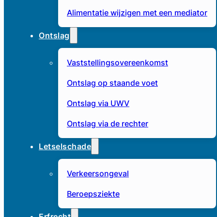
Alimentatie wijzigen met een mediator
Ontslag
Vaststellingsovereenkomst
Ontslag op staande voet
Ontslag via UWV
Ontslag via de rechter
Letselschade
Verkeersongeval
Beroepsziekte
Erfrecht