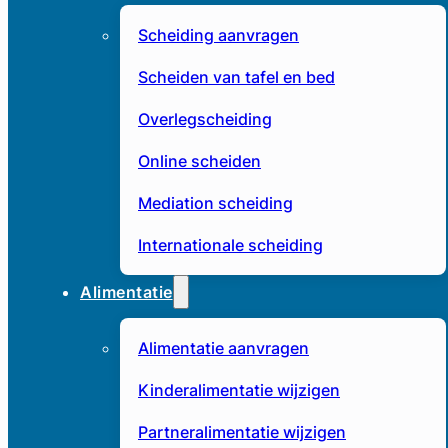
Scheiding aanvragen
Scheiden van tafel en bed
Overlegscheiding
Online scheiden
Mediation scheiding
Internationale scheiding
Alimentatie
Alimentatie aanvragen
Kinderalimentatie wijzigen
Partneralimentatie wijzigen