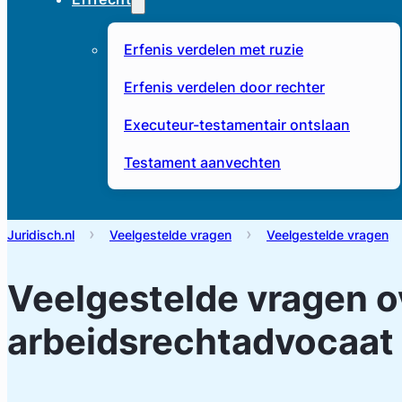
Erfenis verdelen met ruzie
Erfenis verdelen door rechter
Executeur-testamentair ontslaan
Testament aanvechten
Juridisch.nl
Veelgestelde vragen
Veelgestelde vragen
Veelgestelde vragen o
arbeidsrechtadvocaat