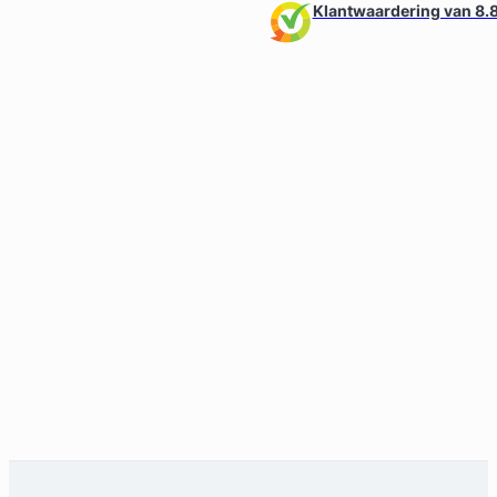
Klantwaardering van 8.8
Jan-Willem van Horssen
Welvering & Van Horssen advocaten en mediator
Familierecht Advocaat
Meer dan 36 jaar ervaring
Provincie Groningen
Gratis intake