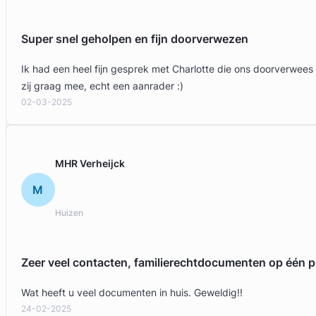
Gratis intake
Super snel geholpen en fijn doorverwezen
Ik had een heel fijn gesprek met Charlotte die ons doorverwees
zij graag mee, echt een aanrader :)
02-03-2025
MHR Verheijck
M
Miryam Supicic
Huizen
Myriam Supicic, Advocaat
Arbeidsrecht Advocaat
Zeer veel contacten, familierechtdocumenten op één p
Meer dan 33 jaar ervaring
Provincie Noord-Holland
Wat heeft u veel documenten in huis. Geweldig!!
24-02-2025
Gratis intake