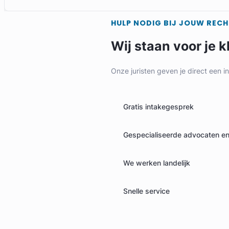
HULP NODIG BIJ JOUW REC
Wij staan voor je k
Onze juristen geven je direct een i
Gratis intakegesprek
Mandy Kremer
Gespecialiseerde advocaten en 
Bos van der Burg Advocaten
We werken landelijk
Erfrecht Advocaat
Meer dan 39 jaar ervaring
Snelle service
Provincie Zuid-Holland
Gratis intake