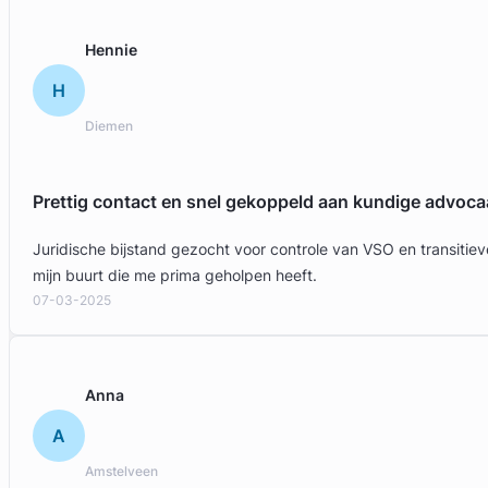
Gratis intake
Hennie
H
Diemen
Prettig contact en snel gekoppeld aan kundige advoca
Juridische bijstand gezocht voor controle van VSO en transit
mijn buurt die me prima geholpen heeft.
07-03-2025
Elise Heijkoop
Huijzer Advocaten
Anna
Arbeidsrecht Advocaat
A
Meer dan 7 jaar ervaring
Provincie Zuid-Holland
Amstelveen