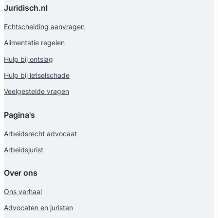
Juridisch.nl
Echtscheiding aanvragen
Alimentatie regelen
Hulp bij ontslag
Hulp bij letselschade
Veelgestelde vragen
Liesbeth Diesfeldt
Pagina's
Diesfeldt Advocaten
Arbeidsrecht advocaat
Letselschade Advocaat
Arbeidsjurist
Meer dan 35 jaar ervaring
Provincie Noord-Holland
Over ons
Gratis intake
Ons verhaal
Advocaten en juristen