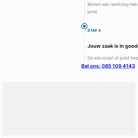
Meer dan 8 jaar ervaring
Binnen een werkdag heb 
Provincie Zuid-Holland
jurist.
Gratis intake
STAP 4
Jouw zaak is in goe
De advocaat of jurist hel
Bel ons: 085 109 4143
Rick Smit
Voss Advocaten
Arbeidsrecht Advocaat
Meer dan 7 jaar ervaring
Provincie Gelderland