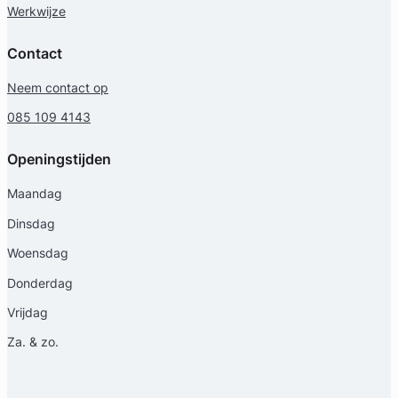
Werkwijze
Contact
Neem contact op
085 109 4143
Openingstijden
Marjolein Ooms
Maandag
Ooms Advocatuur
Dinsdag
Familierecht Advocaat
Woensdag
Meer dan 27 jaar ervaring
Provincie Zuid-Holland
Donderdag
Vrijdag
Gratis intake
Za. & zo.