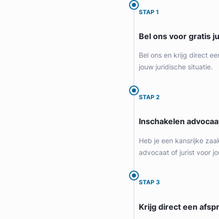
Arbeidsrecht & Familierecht Advocaat
Meer dan 28 jaar ervaring
STAP 1
Provincie Noord-Holland
Bel ons voor gratis j
Gratis intake
Bel ons en krijg direct ee
jouw juridische situatie.
STAP 2
Inschakelen advocaa
Heb je een kansrijke zaa
advocaat of jurist voor jo
Birgitte Schelvis
STAP 3
RWV Advocaten
Krijg direct een afspr
Erfrecht Advocaat