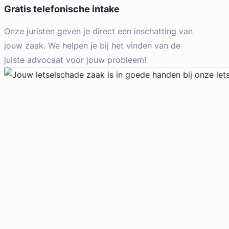
Gratis telefonische intake
Legal Advice Wanted
Arbeidsrecht, Bouwrecht,
Onze juristen geven je direct een inschatting van
Consumentenrecht & Verbintenissenrecht
Meer dan 5 jaar ervaring
jouw zaak. We helpen je bij het vinden van de
Jurist
Provincie Noord-Holland
juiste advocaat voor jouw probleem!
Gratis intake
Geverifieerd
Sjoerd Meeuwsen
Meeuwsen Advocatuur