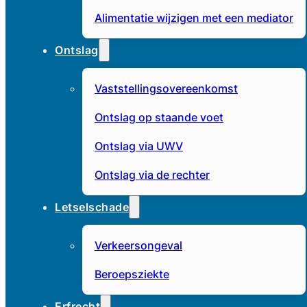
Alimentatie wijzigen met een mediator
Ontslag
Vaststellingsovereenkomst
Ontslag op staande voet
Ontslag via UWV
Ontslag via de rechter
Letselschade
Verkeersongeval
Beroepsziekte
Erfrecht