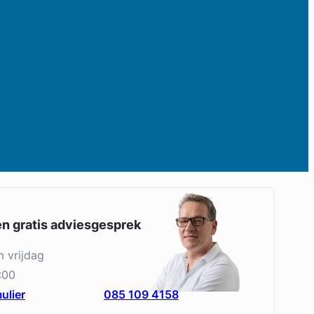
en gratis adviesgesprek
m vrijdag
:00
ulier
085 109 4158