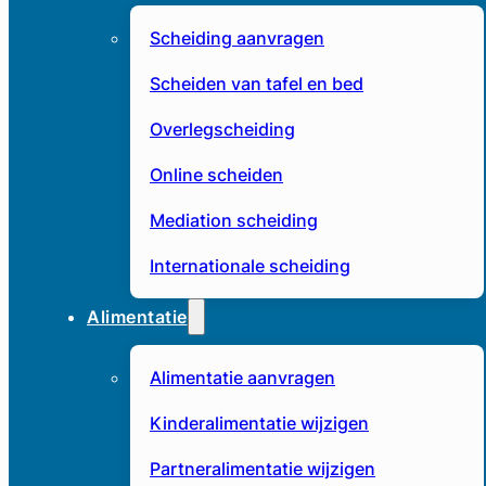
Scheiding aanvragen
Scheiden van tafel en bed
Overlegscheiding
Online scheiden
Mediation scheiding
Internationale scheiding
Alimentatie
Alimentatie aanvragen
Kinderalimentatie wijzigen
Partneralimentatie wijzigen