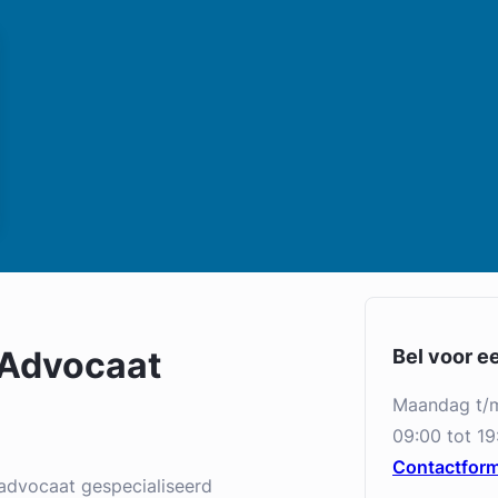
 Advocaat
Bel voor e
maandag t/
09:00 tot 19
Contactform
advocaat gespecialiseerd