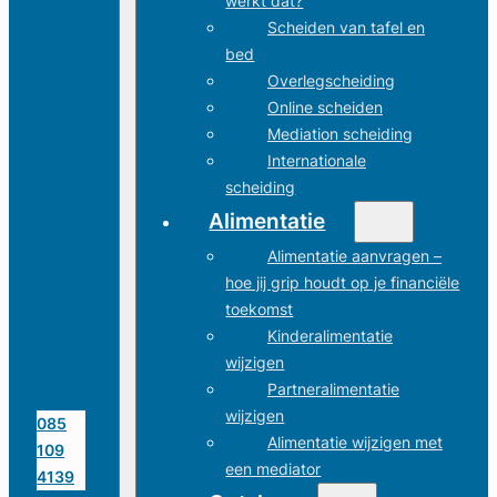
werkt dat?
Scheiden van tafel en
bed
Overlegscheiding
Online scheiden
Mediation scheiding
Internationale
scheiding
Alimentatie
Alimentatie aanvragen –
hoe jij grip houdt op je financiële
toekomst
Kinderalimentatie
wijzigen
Partneralimentatie
wijzigen
085
Alimentatie wijzigen met
109
een mediator
4139