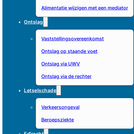
Alimentatie wijzigen met een mediator
Ontslag
Vaststellingsovereenkomst
Ontslag op staande voet
Ontslag via UWV
Ontslag via de rechter
Letselschade
Verkeersongeval
Beroepsziekte
Erfrecht