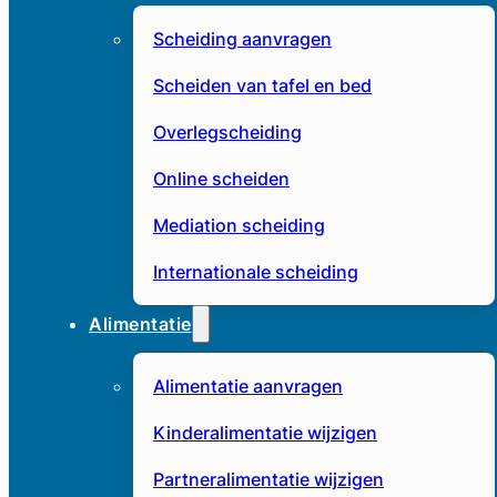
Scheiding aanvragen
Scheiden van tafel en bed
Overlegscheiding
Online scheiden
Mediation scheiding
Internationale scheiding
Alimentatie
Alimentatie aanvragen
Kinderalimentatie wijzigen
Partneralimentatie wijzigen