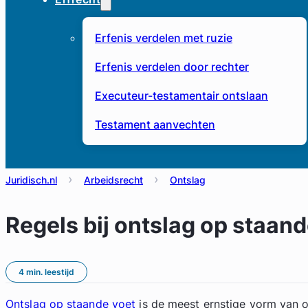
Erfenis verdelen met ruzie
Erfenis verdelen door rechter
Executeur-testamentair ontslaan
Testament aanvechten
Juridisch.nl
Arbeidsrecht
Ontslag
Regels bij ontslag op staand
4 min. leestijd
Ontslag op staande voet
is de meest ernstige vorm van o