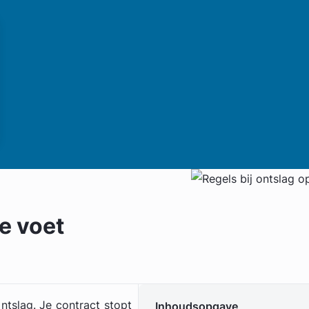
e voet
ntslag. Je contract stopt
Inhoudsopgave