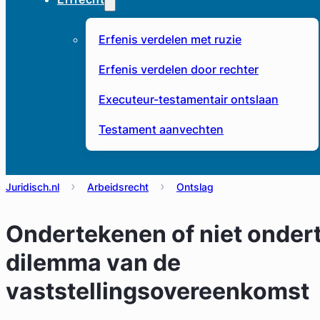
Erfenis verdelen met ruzie
Erfenis verdelen door rechter
Executeur-testamentair ontslaan
Testament aanvechten
Juridisch.nl
Arbeidsrecht
Ontslag
Ondertekenen of niet onder
dilemma van de
vaststellingsovereenkomst