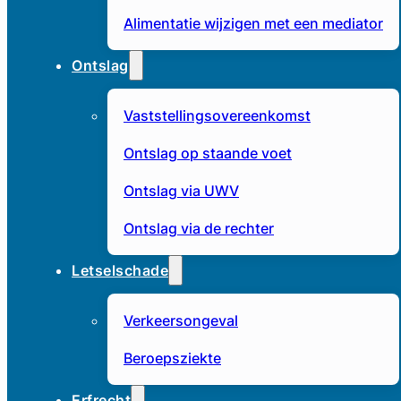
Alimentatie wijzigen met een mediator
Ontslag
Vaststellingsovereenkomst
Ontslag op staande voet
Ontslag via UWV
Ontslag via de rechter
Letselschade
Verkeersongeval
Beroepsziekte
Erfrecht