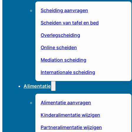
Scheiding aanvragen
Scheiden van tafel en bed
Overlegscheiding
Online scheiden
Mediation scheiding
Internationale scheiding
Alimentatie
Alimentatie aanvragen
Kinderalimentatie wijzigen
Partneralimentatie wijzigen