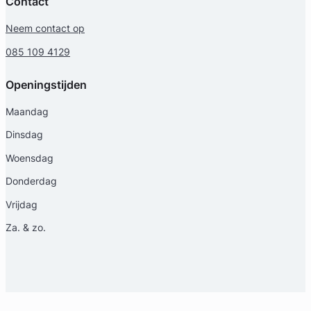
Contact
Neem contact op
085 109 4129
Openingstijden
Maandag
Marleen Splinter
Dinsdag
Selders Advocaten
Woensdag
Familierecht Advocaat
Donderdag
Meer dan 13 jaar ervaring
Provincie Utrecht
Vrijdag
Za. & zo.
Gratis intake