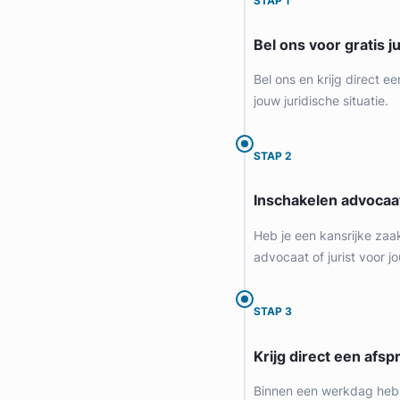
STAP 1
Provincie Zuid-Holland
Bel ons voor gratis j
Gratis intake
Bel ons en krijg direct ee
jouw juridische situatie.
STAP 2
Inschakelen advocaa
Heb je een kansrijke zaa
advocaat of jurist voor jo
Olaf Diels
STAP 3
Diep Advocaten
Krijg direct een afspr
Arbeidsrecht Advocaat
Meer dan 28 jaar ervaring
Binnen een werkdag heb 
Provincie Zuid-Holland