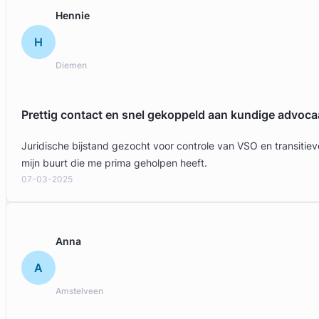
Gratis intake
Hennie
H
Diemen
Prettig contact en snel gekoppeld aan kundige advoca
Juridische bijstand gezocht voor controle van VSO en transit
mijn buurt die me prima geholpen heeft.
07-03-2025
Amber van Bendegem
Bos van der Burg Advocaten
Anna
Erfrecht Advocaat
A
Meer dan 1 jaar ervaring
Provincie Zuid-Holland
Amstelveen
Gratis intake