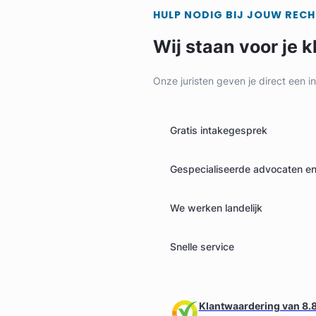
HULP NODIG BIJ JOUW REC
Wij staan voor je k
Onze juristen geven je direct een i
Gratis intakegesprek
Eline Van der Niet
Gespecialiseerde advocaten en 
Diep Advocaten
We werken landelijk
Arbeidsrecht Advocaat
Meer dan 10 jaar ervaring
Snelle service
Provincie Zuid-Holland
Gratis intake
Klantwaardering van 8.8