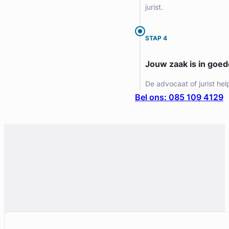
jurist.
Gratis intake
STAP 4
Jouw zaak is in goe
De advocaat of jurist hel
Bel ons: 085 109 4129
Marie Louise Neuteboom – Van Asselt
RWV Advocaten
Erfrecht Advocaat
Meer dan 19 jaar ervaring
Provincie Zuid-Holland