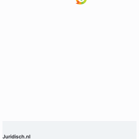
Rick Smit
Voss Advocaten
Arbeidsrecht Advocaat
Meer dan 7 jaar ervaring
Provincie Gelderland
Gratis intake
Juridisch.nl