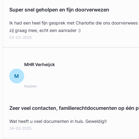
Super snel geholpen en fijn doorverwezen
Ik had een heel fijn gesprek met Charlotte die ons doorverwees
zij graag mee, echt een aanrader :)
02-03-2025
MHR Verheijck
M
Lucien Selders
Huizen
Selders Advocaten
Familierecht Advocaat
Zeer veel contacten, familierechtdocumenten op één p
Meer dan 26 jaar ervaring
Provincie Utrecht
Wat heeft u veel documenten in huis. Geweldig!!
24-02-2025
Gratis intake