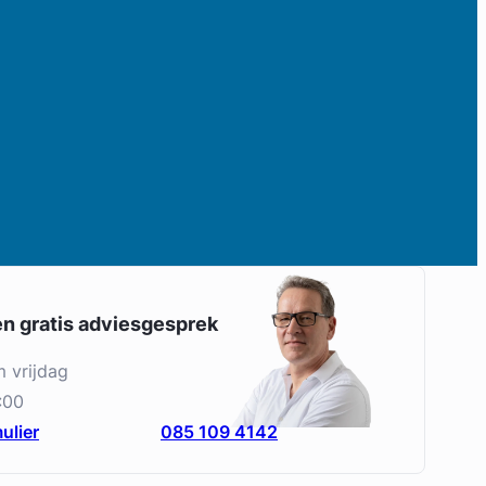
en gratis adviesgesprek
m vrijdag
:00
ulier
085 109 4142