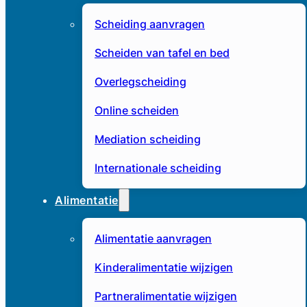
Scheiding aanvragen
Scheiden van tafel en bed
Overlegscheiding
Online scheiden
Mediation scheiding
Internationale scheiding
Alimentatie
Alimentatie aanvragen
Kinderalimentatie wijzigen
Partneralimentatie wijzigen