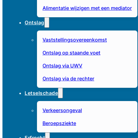
Alimentatie wijzigen met een mediator
Ontslag
Vaststellingsovereenkomst
Ontslag op staande voet
Ontslag via UWV
Ontslag via de rechter
Letselschade
Verkeersongeval
Beroepsziekte
Erfrecht