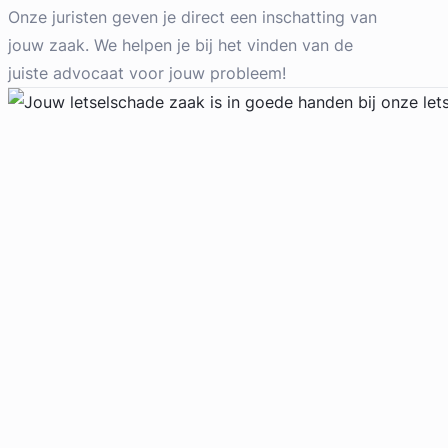
Familierecht Advocaat
Onze juristen geven je direct een inschatting van
Meer dan 27 jaar ervaring
jouw zaak. We helpen je bij het vinden van de
Provincie Flevoland
juiste advocaat voor jouw probleem!
Gratis intake
Geverifieerd
Christa Kamp-Wiggers
Welvering & Van Horssen advocaten en
mediator
Familierecht Advocaat