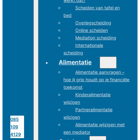
werkt dat?
Scheiden van tafel en
bed
Overlegscheiding
Online scheiden
Mediation scheiding
Internationale
scheiding
Alimentatie
Alimentatie aanvragen –
hoe jij grip houdt op je financiële
toekomst
Kinderalimentatie
wijzigen
Partneralimentatie
wijzigen
085
Alimentatie wijzigen met
109
een mediator
4129