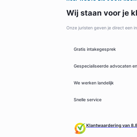
Wij staan voor je k
Onze juristen geven je direct een i
Gratis intakegesprek
Karin Van Wijngaarden
Gespecialiseerde advocaten en 
Van Wijngaarden en Toxopéus Advocaten
We werken landelijk
Arbeidsrecht & Familierecht Advocaat
Meer dan 31 jaar ervaring
Snelle service
Provincie Zuid-Holland
Gratis intake
Klantwaardering van 8.8