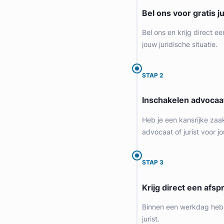
Bel ons voor gratis j
Gratis intake
Bel ons en krijg direct ee
jouw juridische situatie.
STAP 2
Inschakelen advocaa
Heb je een kansrijke zaa
advocaat of jurist voor jo
Daan Swildens
STAP 3
Legal Advice Wanted
Krijg direct een afspr
Arbeidsrecht, Bouwrecht, Consumentenrecht & Verbintenisse
Meer dan 5 jaar ervaring
Binnen een werkdag heb 
Provincie Noord-Holland
jurist.