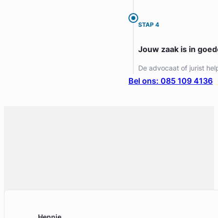
Gratis intake
STAP 4
Jouw zaak is in goe
De advocaat of jurist hel
Bel ons: 085 109 4136
Chara van Noort
Huijzer Advocaten
Arbeidsrecht Advocaat
Meer dan 2 jaar ervaring
Provincie Zuid-Holland
Gratis intake
Hennie