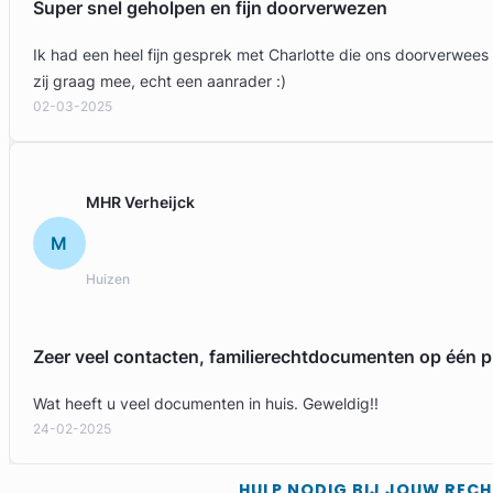
Super snel geholpen en fijn doorverwezen
Ik had een heel fijn gesprek met Charlotte die ons doorverwees
zij graag mee, echt een aanrader :)
02-03-2025
MHR Verheijck
M
Marc Haaijer
Huizen
Ariëns Advocaten
Arbeidsrecht Advocaat
Zeer veel contacten, familierechtdocumenten op één p
Meer dan 30 jaar ervaring
Provincie Utrecht
Wat heeft u veel documenten in huis. Geweldig!!
24-02-2025
Gratis intake
HULP NODIG BIJ JOUW REC