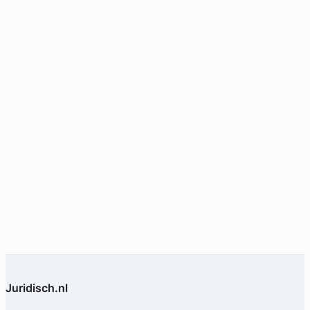
Margriet Hille Ris Lambers
Ariëns Advocaten
Arbeidsrecht Advocaat
Meer dan 23 jaar ervaring
Provincie Utrecht
Gratis intake
Juridisch.nl