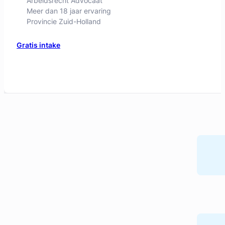
Arbeidsrecht Advocaat
Meer dan 18 jaar ervaring
Provincie Zuid-Holland
Gratis intake
Mark Huijzer
Huijzer Advocaten
Arbeidsrecht Advocaat
Meer dan 30 jaar ervaring