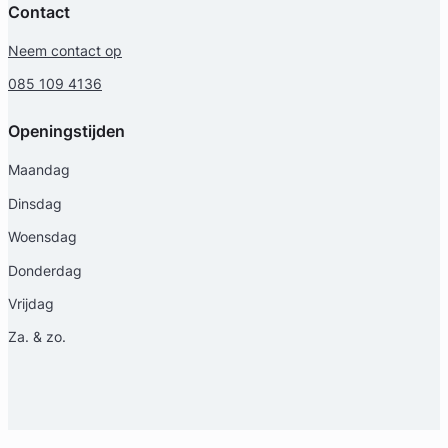
Contact
Neem contact op
085 109 4136
Openingstijden
Olaf Diels
Maandag
Diep Advocaten
Dinsdag
Arbeidsrecht Advocaat
Woensdag
Meer dan 28 jaar ervaring
Provincie Zuid-Holland
Donderdag
Vrijdag
Gratis intake
Za. & zo.