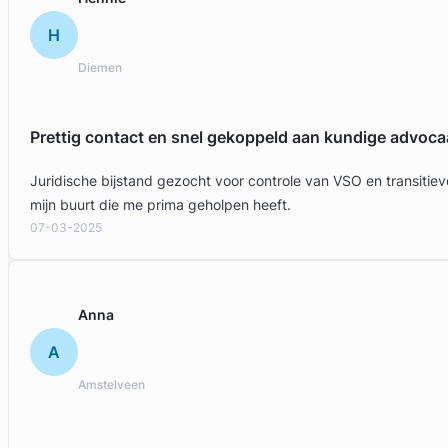
H
Diemen
Prettig contact en snel gekoppeld aan kundige advoca
Juridische bijstand gezocht voor controle van VSO en transit
mijn buurt die me prima geholpen heeft.
07-03-2025
Bert Butter
Butter Advocaat Mediator & Coach
Anna
Arbeidsrecht & Familierecht Advocaat
A
Meer dan 28 jaar ervaring
Provincie Noord-Holland
Amstelveen
Gratis intake