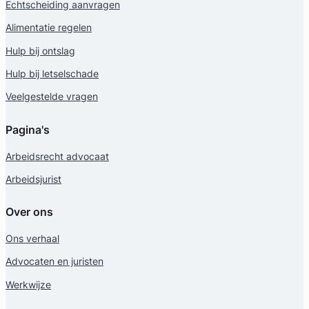
Echtscheiding aanvragen
Alimentatie regelen
Hulp bij ontslag
Hulp bij letselschade
Veelgestelde vragen
Miryam Supicic
Pagina's
Myriam Supicic, Advocaat
Arbeidsrecht advocaat
Arbeidsrecht Advocaat
Arbeidsjurist
Meer dan 33 jaar ervaring
Provincie Noord-Holland
Over ons
Gratis intake
Ons verhaal
Advocaten en juristen
Werkwijze