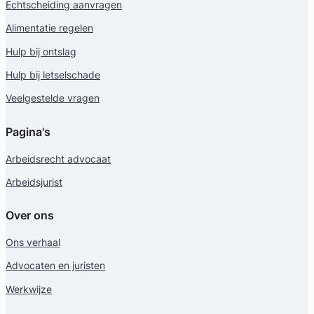
Echtscheiding aanvragen
Alimentatie regelen
Hulp bij ontslag
Hulp bij letselschade
Veelgestelde vragen
Miryam Supicic
Pagina's
Myriam Supicic, Advocaat
Arbeidsrecht advocaat
Arbeidsrecht Advocaat
Arbeidsjurist
Meer dan 33 jaar ervaring
Provincie Noord-Holland
Over ons
Gratis intake
Ons verhaal
Advocaten en juristen
Werkwijze