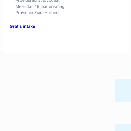
Arbeidsrecht Advocaat
Meer dan 18 jaar ervaring
Provincie Zuid-Holland
Gratis intake
Mark Huijzer
Huijzer Advocaten
Arbeidsrecht Advocaat
Meer dan 30 jaar ervaring