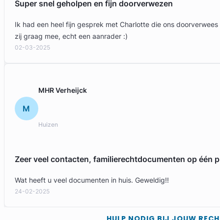
Super snel geholpen en fijn doorverwezen
Ik had een heel fijn gesprek met Charlotte die ons doorverwees
zij graag mee, echt een aanrader :)
02-03-2025
MHR Verheijck
M
Marc Haaijer
Huizen
Ariëns Advocaten
Arbeidsrecht Advocaat
Zeer veel contacten, familierechtdocumenten op één p
Meer dan 30 jaar ervaring
Provincie Utrecht
Wat heeft u veel documenten in huis. Geweldig!!
24-02-2025
Gratis intake
HULP NODIG BIJ JOUW REC