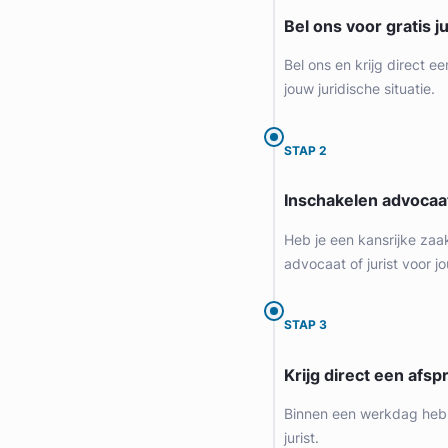
Bel ons voor gratis j
Gratis intake
Bel ons en krijg direct ee
jouw juridische situatie.
STAP 2
Inschakelen advocaa
Heb je een kansrijke zaa
advocaat of jurist voor jo
Daan Swildens
STAP 3
Legal Advice Wanted
Krijg direct een afspr
Arbeidsrecht, Bouwrecht, Consumentenrecht & Verbintenisse
Meer dan 5 jaar ervaring
Binnen een werkdag heb 
Provincie Noord-Holland
jurist.