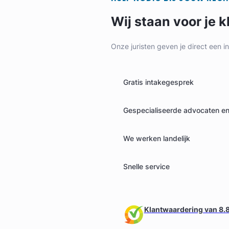
Wij staan voor je k
Onze juristen geven je direct een i
Gratis intakegesprek
Karin Van Wijngaarden
Gespecialiseerde advocaten en 
Van Wijngaarden en Toxopéus Advocaten
We werken landelijk
Arbeidsrecht & Familierecht Advocaat
Meer dan 31 jaar ervaring
Snelle service
Provincie Zuid-Holland
Gratis intake
Klantwaardering van 8.8