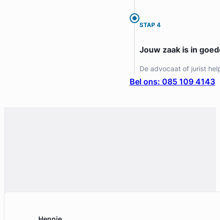
Gratis intake
STAP 4
Jouw zaak is in goe
De advocaat of jurist hel
Bel ons: 085 109 4143
Chara van Noort
Huijzer Advocaten
Arbeidsrecht Advocaat
Meer dan 2 jaar ervaring
Provincie Zuid-Holland
Gratis intake
Hennie