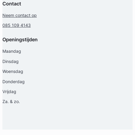
Contact
Neem contact op
085 109 4143
Openingstijden
Olaf Diels
Maandag
Diep Advocaten
Dinsdag
Arbeidsrecht Advocaat
Woensdag
Meer dan 28 jaar ervaring
Provincie Zuid-Holland
Donderdag
Vrijdag
Gratis intake
Za. & zo.