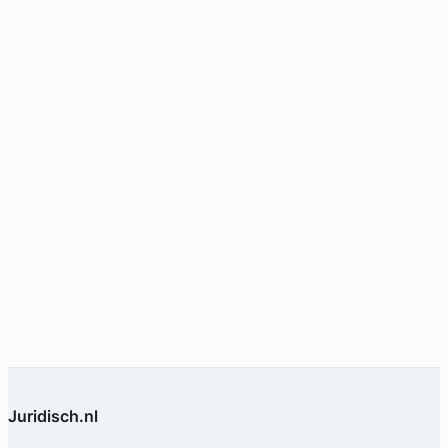
Margriet Hille Ris Lambers
Ariëns Advocaten
Arbeidsrecht Advocaat
Meer dan 23 jaar ervaring
Provincie Utrecht
Gratis intake
Juridisch.nl