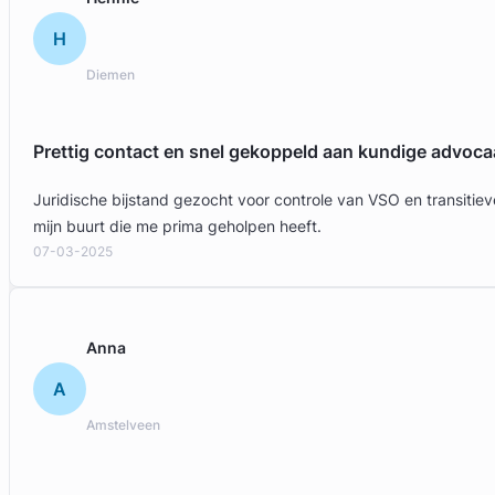
H
Diemen
Prettig contact en snel gekoppeld aan kundige advoca
Juridische bijstand gezocht voor controle van VSO en transit
mijn buurt die me prima geholpen heeft.
07-03-2025
Bert Butter
Butter Advocaat Mediator & Coach
Anna
Arbeidsrecht & Familierecht Advocaat
A
Meer dan 28 jaar ervaring
Provincie Noord-Holland
Amstelveen
Gratis intake