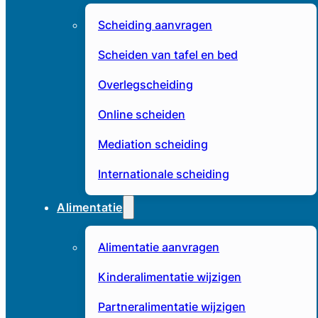
Scheiding aanvragen
Scheiden van tafel en bed
Overlegscheiding
Online scheiden
Mediation scheiding
Internationale scheiding
Alimentatie
Alimentatie aanvragen
Kinderalimentatie wijzigen
Partneralimentatie wijzigen