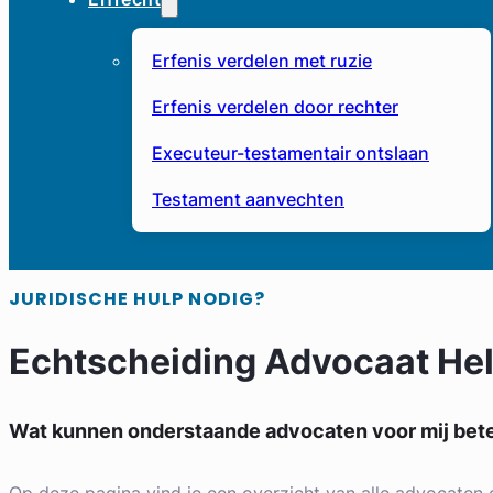
Erfenis verdelen met ruzie
Erfenis verdelen door rechter
Executeur-testamentair ontslaan
Testament aanvechten
JURIDISCHE HULP NODIG?
Echtscheiding Advocaat H
Wat kunnen onderstaande advocaten voor mij be