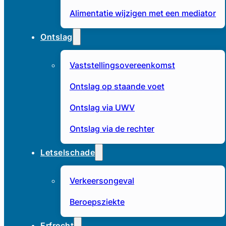
Alimentatie wijzigen met een mediator
Ontslag
Vaststellingsovereenkomst
Ontslag op staande voet
Ontslag via UWV
Ontslag via de rechter
Letselschade
Verkeersongeval
Beroepsziekte
Erfrecht