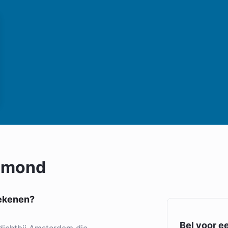
elmond
tekenen?
Bel voor e