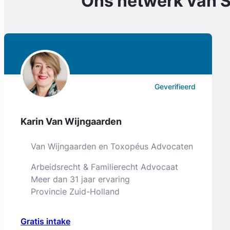
Ons netwerk van
S