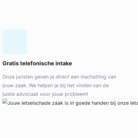
Geverifieerd
Mandy Kremer
Gratis telefonische intake
Bos van der Burg Advocaten
Erfrecht Advocaat
Onze juristen geven je direct een inschatting van
Meer dan 39 jaar ervaring
jouw zaak. We helpen je bij het vinden van de
Provincie Zuid-Holland
juiste advocaat voor jouw probleem!
Gratis intake