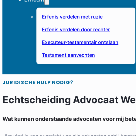
Erfenis verdelen met ruzie
Erfenis verdelen door rechter
Executeur-testamentair ontslaan
Testament aanvechten
JURIDISCHE HULP NODIG?
Echtscheiding Advocaat W
Wat kunnen onderstaande advocaten voor mij be