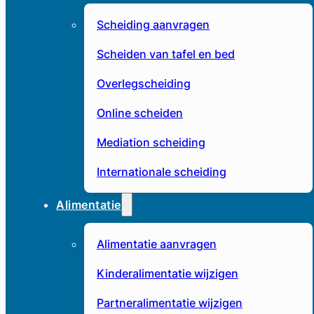
Scheiding aanvragen
Scheiden van tafel en bed
Overlegscheiding
Online scheiden
Mediation scheiding
Internationale scheiding
Alimentatie
Alimentatie aanvragen
Kinderalimentatie wijzigen
Partneralimentatie wijzigen