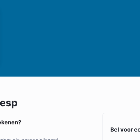
eesp
tekenen?
Bel voor e