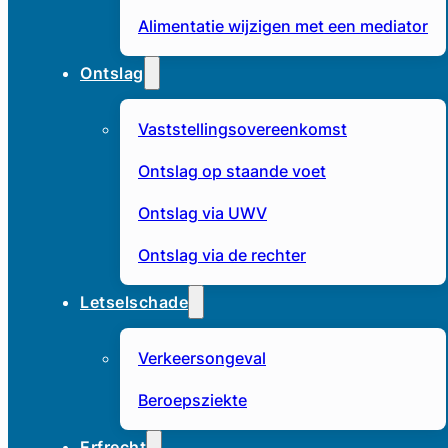
Alimentatie wijzigen met een mediator
Ontslag
Vaststellingsovereenkomst
Ontslag op staande voet
Ontslag via UWV
Ontslag via de rechter
Letselschade
Verkeersongeval
Beroepsziekte
Erfrecht