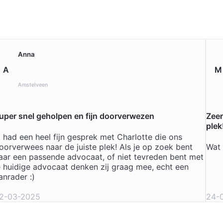
Geverifiee
Anna
A
M
Amstelveen
uper snel geholpen en fijn doorverwezen
Zeer
plek
k had een heel fijn gesprek met Charlotte die ons
oorverwees naar de juiste plek! Als je op zoek bent
Wat 
aar een passende advocaat, of niet tevreden bent met
e huidige advocaat denken zij graag mee, echt een
anrader :)
2-03-2025
24-
Geverifiee