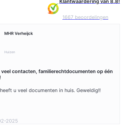
Klantwaardering van 8.8!
rd
1667 beoordelingen
MHR Verheijck
Huizen
 veel contacten, familierechtdocumenten op één
!
heeft u veel documenten in huis. Geweldig!!
02-2025
rd