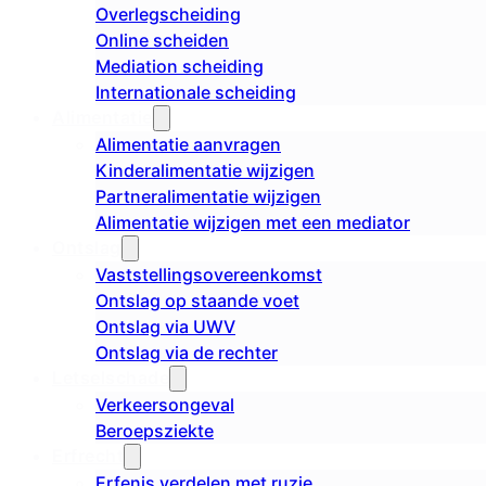
Overlegscheiding
Online scheiden
Mediation scheiding
Internationale scheiding
Alimentatie
Alimentatie aanvragen
Kinderalimentatie wijzigen
Partneralimentatie wijzigen
Alimentatie wijzigen met een mediator
Ontslag
Vaststellingsovereenkomst
Ontslag op staande voet
Ontslag via UWV
Ontslag via de rechter
Letselschade
Verkeersongeval
Beroepsziekte
Erfrecht
Erfenis verdelen met ruzie