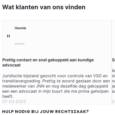
Wat klanten van ons vinden
Hennie
H
Diemen
Prettig contact en snel gekoppeld aan kundige
S
advocaat
I
Juridische bijstand gezocht voor controle van VSO en
d
transitievergoeding. Prettig te woord gestaan door een
n
medewerker van JNN en nog dezelfde dag gekoppeld
j
een een advocaat in mijn buurt die me prima geholpen
a
heeft.
07-03-2025
0
HULP NODIG BIJ JOUW RECHTSZAAK?