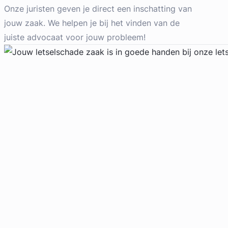
Familierecht Advocaat
Onze juristen geven je direct een inschatting van
Meer dan 23 jaar ervaring
jouw zaak. We helpen je bij het vinden van de
Provincie Noord-Holland
juiste advocaat voor jouw probleem!
Gratis intake
Geverifieerd
Chara van Noort
Huijzer Advocaten
Arbeidsrecht Advocaat