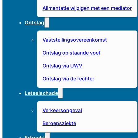
Alimentatie wijzigen met een mediator
Ontslag
Vaststellingsovereenkomst
Ontslag op staande voet
Ontslag via UWV
Ontslag via de rechter
Letselschade
Verkeersongeval
Beroepsziekte
Erfrecht