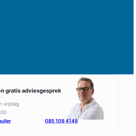
en gratis adviesgesprek
m vrijdag
:00
ulier
085 109 4148