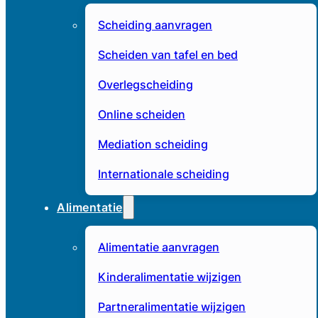
Scheiding aanvragen
Scheiden van tafel en bed
Overlegscheiding
Online scheiden
Mediation scheiding
Internationale scheiding
Alimentatie
Alimentatie aanvragen
Kinderalimentatie wijzigen
Partneralimentatie wijzigen