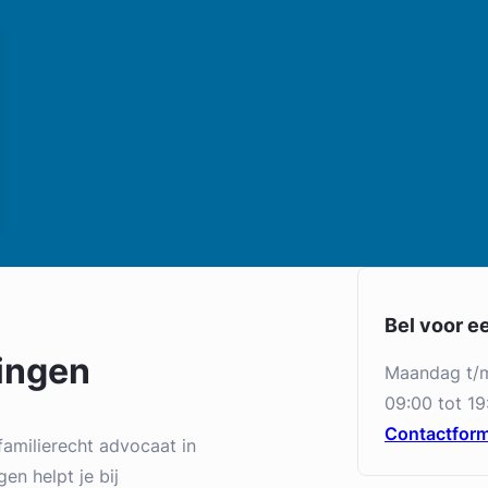
Bel voor e
ingen
maandag t/
09:00 tot 19
Contactform
amilierecht advocaat in
en helpt je bij