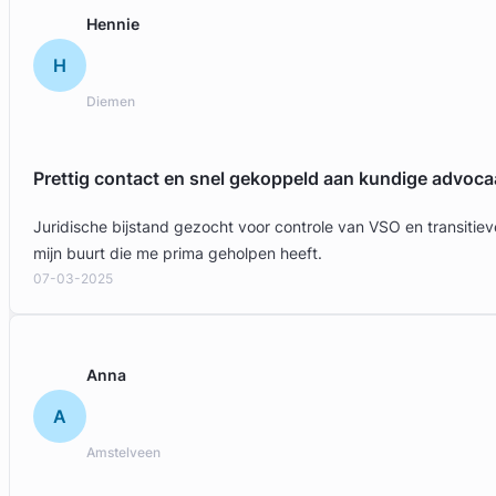
Gratis intake
Hennie
H
Diemen
Prettig contact en snel gekoppeld aan kundige advoca
Juridische bijstand gezocht voor controle van VSO en transit
mijn buurt die me prima geholpen heeft.
07-03-2025
Amber van Bendegem
Bos van der Burg Advocaten
Anna
Erfrecht Advocaat
A
Meer dan 1 jaar ervaring
Provincie Zuid-Holland
Amstelveen
Gratis intake