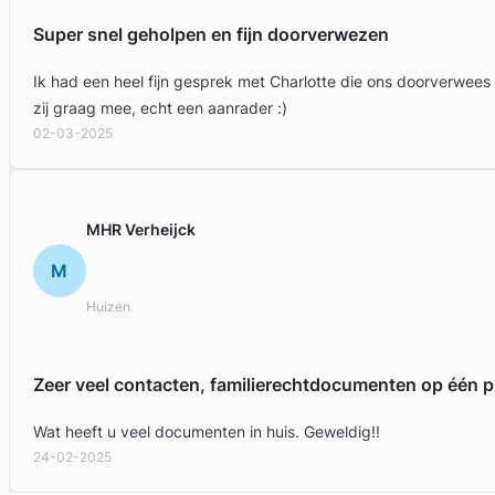
Super snel geholpen en fijn doorverwezen
Ik had een heel fijn gesprek met Charlotte die ons doorverwees
zij graag mee, echt een aanrader :)
02-03-2025
MHR Verheijck
M
Lucien Selders
Huizen
Selders Advocaten
Familierecht Advocaat
Zeer veel contacten, familierechtdocumenten op één p
Meer dan 26 jaar ervaring
Provincie Utrecht
Wat heeft u veel documenten in huis. Geweldig!!
24-02-2025
Gratis intake