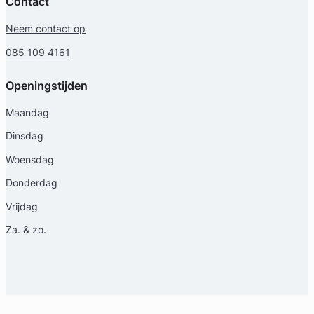
Contact
Neem contact op
085 109 4161
Openingstijden
Maandag
Marleen Splinter
Dinsdag
Selders Advocaten
Woensdag
Familierecht Advocaat
Donderdag
Meer dan 13 jaar ervaring
Provincie Utrecht
Vrijdag
Za. & zo.
Gratis intake