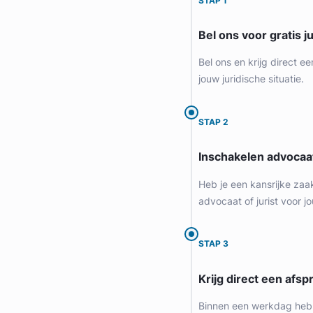
STAP 1
Provincie Zuid-Holland
Bel ons voor gratis j
Gratis intake
Bel ons en krijg direct ee
jouw juridische situatie.
STAP 2
Inschakelen advocaa
Heb je een kansrijke zaa
advocaat of jurist voor jo
Olaf Diels
STAP 3
Diep Advocaten
Krijg direct een afspr
Arbeidsrecht Advocaat
Meer dan 28 jaar ervaring
Binnen een werkdag heb 
Provincie Zuid-Holland