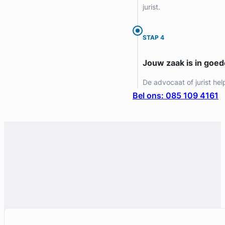
jurist.
Gratis intake
STAP 4
Jouw zaak is in goe
De advocaat of jurist hel
Bel ons: 085 109 4161
Marie Louise Neuteboom – Van Asselt
RWV Advocaten
Erfrecht Advocaat
Meer dan 19 jaar ervaring
Provincie Zuid-Holland