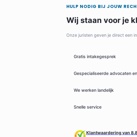
HULP NODIG BIJ JOUW REC
Wij staan voor je k
Onze juristen geven je direct een i
Gratis intakegesprek
Eline Van der Niet
Gespecialiseerde advocaten en 
Diep Advocaten
We werken landelijk
Arbeidsrecht Advocaat
Meer dan 10 jaar ervaring
Snelle service
Provincie Zuid-Holland
Gratis intake
Klantwaardering van 8.8