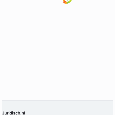
Rick Smit
Voss Advocaten
Arbeidsrecht Advocaat
Meer dan 7 jaar ervaring
Provincie Gelderland
Gratis intake
Juridisch.nl