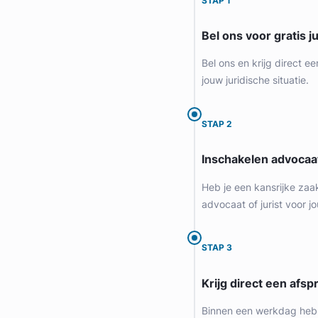
STAP 1
Provincie Noord-Holland
Bel ons voor gratis j
Gratis intake
Bel ons en krijg direct ee
jouw juridische situatie.
STAP 2
Inschakelen advocaa
Heb je een kansrijke zaa
advocaat of jurist voor jo
Liesbeth Diesfeldt
STAP 3
Diesfeldt Advocaten
Krijg direct een afspr
Letselschade Advocaat
Meer dan 35 jaar ervaring
Binnen een werkdag heb 
Provincie Noord-Holland