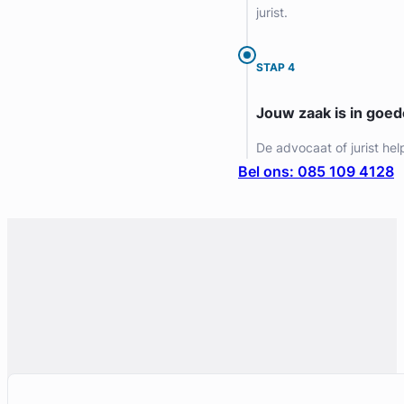
jurist.
Gratis intake
STAP 4
Jouw zaak is in goe
De advocaat of jurist hel
Bel ons: 085 109 4128
Liesbeth Diesfeldt
Diesfeldt Advocaten
Letselschade Advocaat
Meer dan 35 jaar ervaring
Provincie Noord-Holland