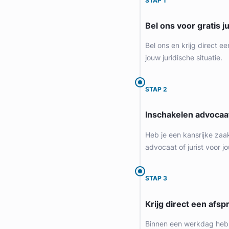
STAP 1
Provincie Noord-Holland
Bel ons voor gratis j
Gratis intake
Bel ons en krijg direct ee
jouw juridische situatie.
STAP 2
Inschakelen advocaa
Heb je een kansrijke zaa
advocaat of jurist voor jo
Liesbeth Diesfeldt
STAP 3
Diesfeldt Advocaten
Krijg direct een afspr
Letselschade Advocaat
Meer dan 35 jaar ervaring
Binnen een werkdag heb 
Provincie Noord-Holland