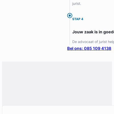
jurist.
Gratis intake
STAP 4
Jouw zaak is in goe
De advocaat of jurist hel
Bel ons: 085 109 4138
Liesbeth Diesfeldt
Diesfeldt Advocaten
Letselschade Advocaat
Meer dan 35 jaar ervaring
Provincie Noord-Holland