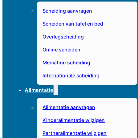
Scheiding aanvragen
Scheiden van tafel en bed
Overlegscheiding
Online scheiden
Mediation scheiding
Internationale scheiding
Alimentatie
Alimentatie aanvragen
Kinderalimentatie wijzigen
Partneralimentatie wijzigen