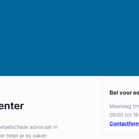
Bel voor e
enter
maandag t/
09:00 tot 19
Contactform
letselschade advocaat in
r helpt je bij zaken