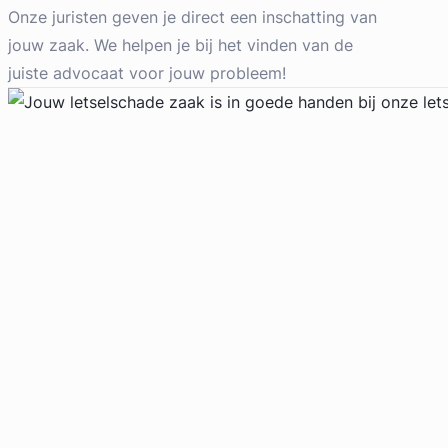
Letselschade Advocaat
Onze juristen geven je direct een inschatting van
Meer dan 35 jaar ervaring
jouw zaak. We helpen je bij het vinden van de
Provincie Noord-Holland
juiste advocaat voor jouw probleem!
Gratis intake
Geverifieerd
Liesbeth Diesfeldt
Diesfeldt Advocaten
Letselschade Advocaat