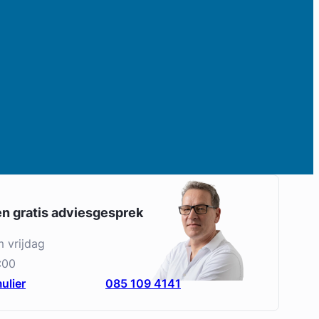
en gratis adviesgesprek
m vrijdag
:00
ulier
085 109 4141