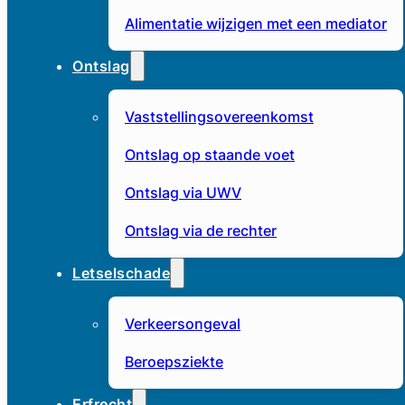
Alimentatie wijzigen met een mediator
Ontslag
Vaststellingsovereenkomst
Ontslag op staande voet
Ontslag via UWV
Ontslag via de rechter
Letselschade
Verkeersongeval
Beroepsziekte
Erfrecht