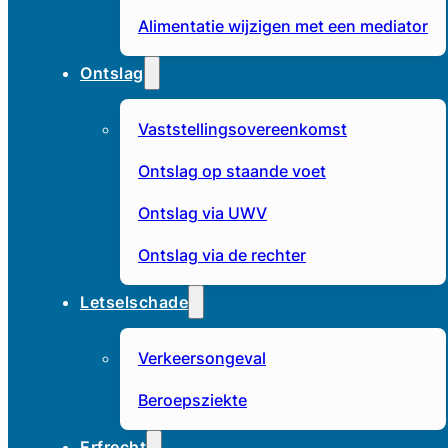
Alimentatie wijzigen met een mediator
Ontslag
Vaststellingsovereenkomst
Ontslag op staande voet
Ontslag via UWV
Ontslag via de rechter
Letselschade
Verkeersongeval
Beroepsziekte
Erfrecht