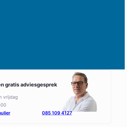
en gratis adviesgesprek
m vrijdag
:00
ulier
085 109 4127