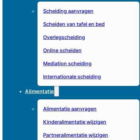
Scheiding aanvragen
Scheiden van tafel en bed
Overlegscheiding
Online scheiden
Mediation scheiding
Internationale scheiding
Alimentatie
Alimentatie aanvragen
Kinderalimentatie wijzigen
Partneralimentatie wijzigen