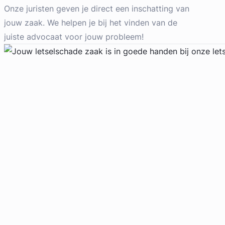
Letselschade Advocaat
Onze juristen geven je direct een inschatting van
Meer dan 35 jaar ervaring
jouw zaak. We helpen je bij het vinden van de
Provincie Noord-Holland
juiste advocaat voor jouw probleem!
Gratis intake
Geverifieerd
Liesbeth Diesfeldt
Diesfeldt Advocaten
Letselschade Advocaat