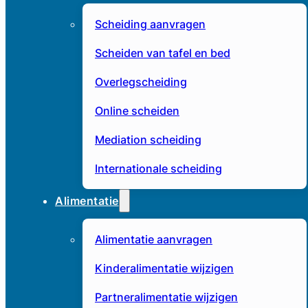
Scheiding aanvragen
Scheiden van tafel en bed
Overlegscheiding
Online scheiden
Mediation scheiding
Internationale scheiding
Alimentatie
Alimentatie aanvragen
Kinderalimentatie wijzigen
Partneralimentatie wijzigen