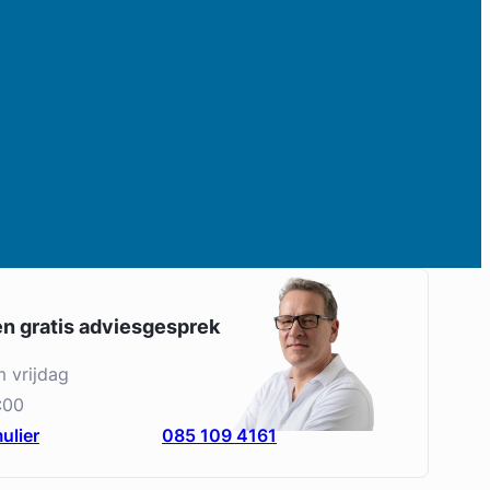
en gratis adviesgesprek
m vrijdag
:00
ulier
085 109 4161