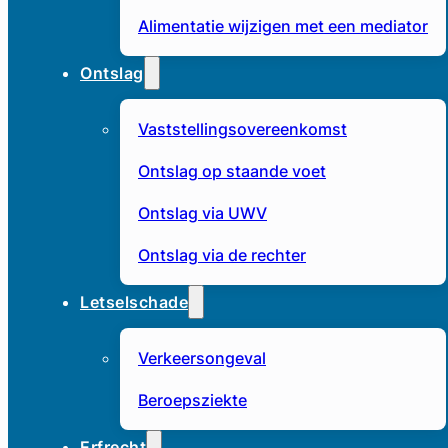
Alimentatie wijzigen met een mediator
Ontslag
Vaststellingsovereenkomst
Ontslag op staande voet
Ontslag via UWV
Ontslag via de rechter
Letselschade
Verkeersongeval
Beroepsziekte
Erfrecht