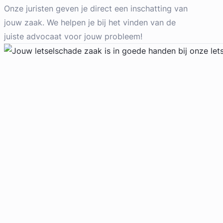
Letselschade Advocaat
Onze juristen geven je direct een inschatting van
Meer dan 35 jaar ervaring
jouw zaak. We helpen je bij het vinden van de
Provincie Noord-Holland
juiste advocaat voor jouw probleem!
Gratis intake
Geverifieerd
Liesbeth Diesfeldt
Diesfeldt Advocaten
Letselschade Advocaat