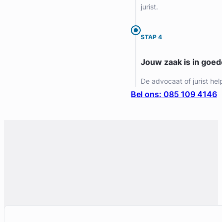
jurist.
Gratis intake
STAP 4
Jouw zaak is in goe
De advocaat of jurist hel
Bel ons: 085 109 4146
Liesbeth Diesfeldt
Diesfeldt Advocaten
Letselschade Advocaat
Meer dan 35 jaar ervaring
Provincie Noord-Holland