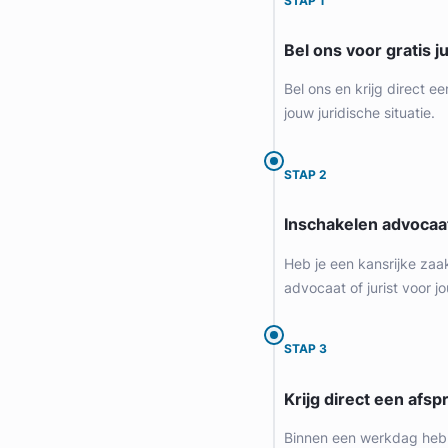
STAP 1
Provincie Noord-Holland
Bel ons voor gratis j
Gratis intake
Bel ons en krijg direct ee
jouw juridische situatie.
STAP 2
Inschakelen advocaa
Heb je een kansrijke zaa
advocaat of jurist voor jo
Liesbeth Diesfeldt
STAP 3
Diesfeldt Advocaten
Krijg direct een afspr
Letselschade Advocaat
Meer dan 35 jaar ervaring
Binnen een werkdag heb 
Provincie Noord-Holland