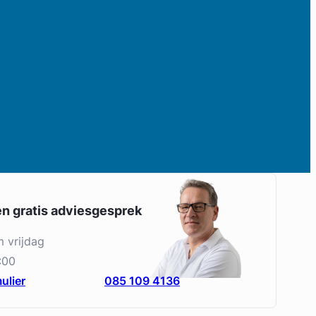
en gratis adviesgesprek
m vrijdag
:00
ulier
085 109 4136