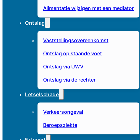
Alimentatie wijzigen met een mediator
Ontslag
Vaststellingsovereenkomst
Ontslag op staande voet
Ontslag via UWV
Ontslag via de rechter
Letselschade
Verkeersongeval
Beroepsziekte
Erfrecht