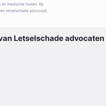
 en medische fouten. Bij
j een letselschade advocaat,
 van
Letselschade
advocaten 