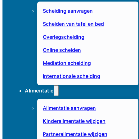
Scheiding aanvragen
Scheiden van tafel en bed
Overlegscheiding
Online scheiden
Mediation scheiding
Internationale scheiding
Alimentatie
Alimentatie aanvragen
Kinderalimentatie wijzigen
Partneralimentatie wijzigen