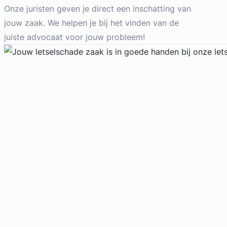
Letselschade Advocaat
Onze juristen geven je direct een inschatting van
Meer dan 35 jaar ervaring
jouw zaak. We helpen je bij het vinden van de
Provincie Noord-Holland
juiste advocaat voor jouw probleem!
Gratis intake
Geverifieerd
Liesbeth Diesfeldt
Diesfeldt Advocaten
Letselschade Advocaat