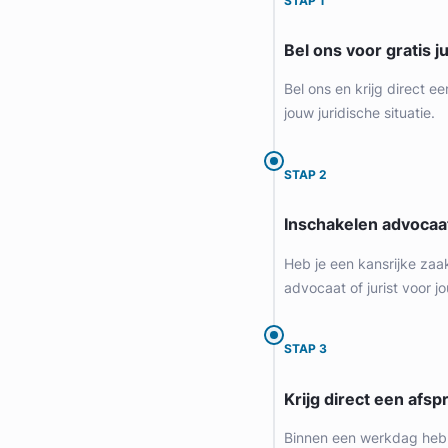
STAP 1
Provincie Noord-Holland
Bel ons voor gratis j
Gratis intake
Bel ons en krijg direct ee
jouw juridische situatie.
STAP 2
Inschakelen advocaa
Heb je een kansrijke zaa
advocaat of jurist voor jo
Liesbeth Diesfeldt
STAP 3
Diesfeldt Advocaten
Krijg direct een afspr
Letselschade Advocaat
Meer dan 35 jaar ervaring
Binnen een werkdag heb 
Provincie Noord-Holland