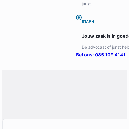
jurist.
Gratis intake
STAP 4
Jouw zaak is in goe
De advocaat of jurist hel
Bel ons: 085 109 4141
Liesbeth Diesfeldt
Diesfeldt Advocaten
Letselschade Advocaat
Meer dan 35 jaar ervaring
Provincie Noord-Holland