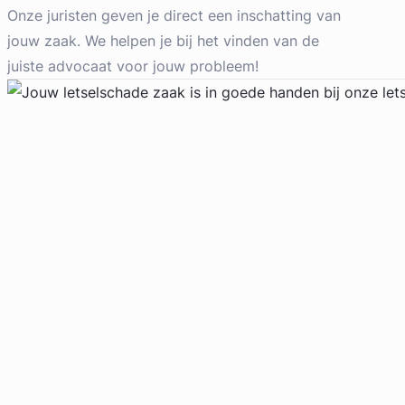
Letselschade Advocaat
Onze juristen geven je direct een inschatting van
Meer dan 35 jaar ervaring
jouw zaak. We helpen je bij het vinden van de
Provincie Noord-Holland
juiste advocaat voor jouw probleem!
Gratis intake
Geverifieerd
Liesbeth Diesfeldt
Diesfeldt Advocaten
Letselschade Advocaat