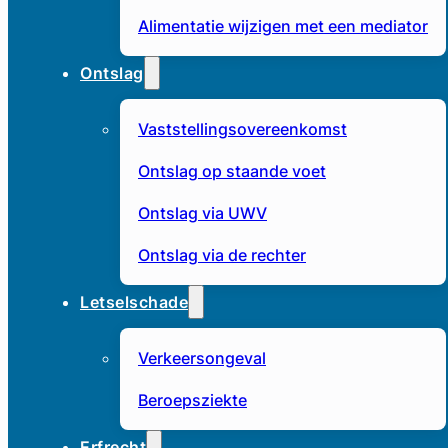
Alimentatie wijzigen met een mediator
Ontslag
Vaststellingsovereenkomst
Ontslag op staande voet
Ontslag via UWV
Ontslag via de rechter
Letselschade
Verkeersongeval
Beroepsziekte
Erfrecht