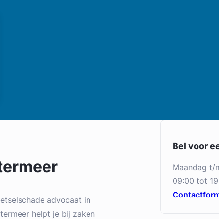
Bel voor e
termeer
maandag t/
09:00 tot 19
Contactform
letselschade advocaat in
termeer helpt je bij zaken