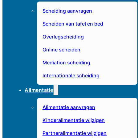
Scheiding aanvragen
Scheiden van tafel en bed
Overlegscheiding
Online scheiden
Mediation scheiding
Internationale scheiding
Alimentatie
Alimentatie aanvragen
Kinderalimentatie wijzigen
Partneralimentatie wijzigen