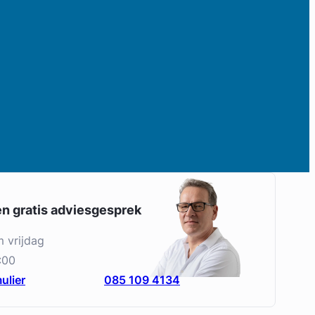
en gratis adviesgesprek
m vrijdag
:00
ulier
085 109 4134