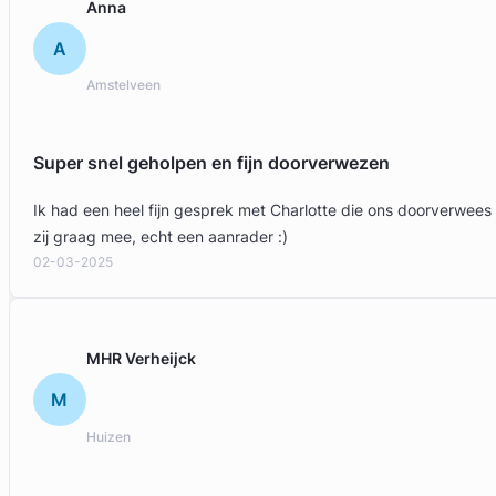
Anna
Bos van der Burg Advocaten
A
Erfrecht Advocaat
Meer dan 1 jaar ervaring
Amstelveen
Provincie Zuid-Holland
Gratis intake
Super snel geholpen en fijn doorverwezen
Ik had een heel fijn gesprek met Charlotte die ons doorverwees
zij graag mee, echt een aanrader :)
02-03-2025
MHR Verheijck
M
Huizen
Machteld Reichmann
Willemspark Advocaten