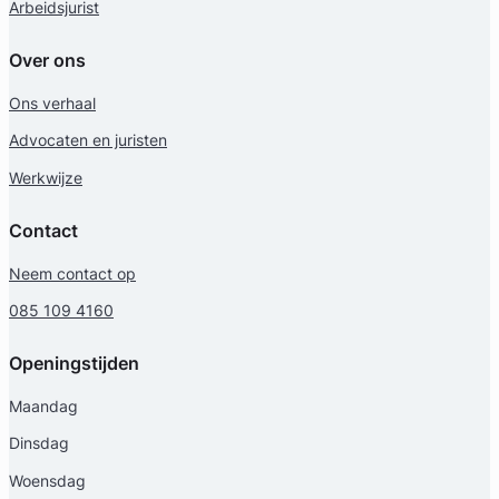
Arbeidsjurist
Arbeidsrecht Advocaat
Meer dan 2 jaar ervaring
Provincie Zuid-Holland
Over ons
Ons verhaal
Gratis intake
Advocaten en juristen
Werkwijze
Contact
Neem contact op
085 109 4160
Openingstijden
Anne-Mar Bootsma
Maandag
RWV Advocaten
Dinsdag
Woensdag
Erfrecht Advocaat