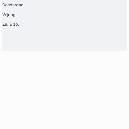
Meer dan 5 jaar ervaring
Donderdag
Provincie Zuid-Holland
Vrijdag
Gratis intake
Za. & zo.
Marie Louise Neuteboom – Van Asselt
RWV Advocaten
Erfrecht Advocaat
Meer dan 19 jaar ervaring