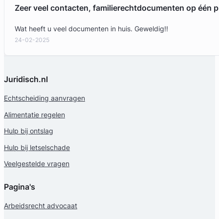
Zeer veel contacten, familierechtdocumenten op één p
Familierecht Advocaat
Meer dan 23 jaar ervaring
Wat heeft u veel documenten in huis. Geweldig!!
Provincie Noord-Holland
24-02-2025
Gratis intake
Juridisch.nl
Echtscheiding aanvragen
Alimentatie regelen
Hulp bij ontslag
Hulp bij letselschade
Veelgestelde vragen
Chara van Noort
Pagina's
Huijzer Advocaten
Arbeidsrecht advocaat