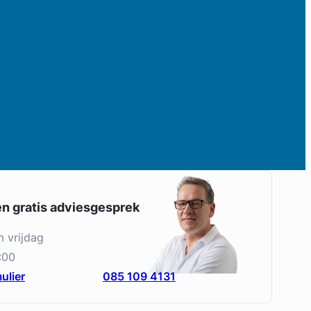
en gratis adviesgesprek
m vrijdag
:00
ulier
085 109 4131