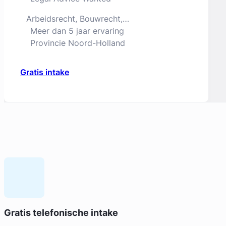
Arbeidsrecht, Bouwrecht,
Consumentenrecht & Verbintenissenrecht
Meer dan 5 jaar ervaring
Jurist
Provincie Noord-Holland
Gratis intake
Geverifieerd
Elise Heijkoop
Gratis telefonische intake
Huijzer Advocaten