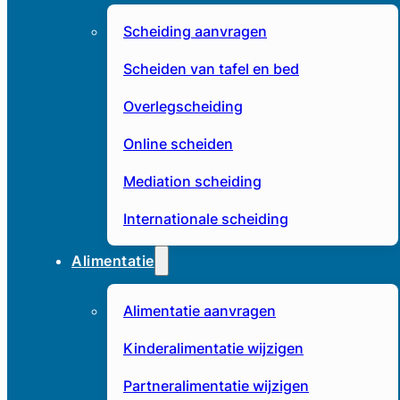
Scheiding aanvragen
Scheiden van tafel en bed
Overlegscheiding
Online scheiden
Mediation scheiding
Internationale scheiding
Alimentatie
Alimentatie aanvragen
Kinderalimentatie wijzigen
Partneralimentatie wijzigen