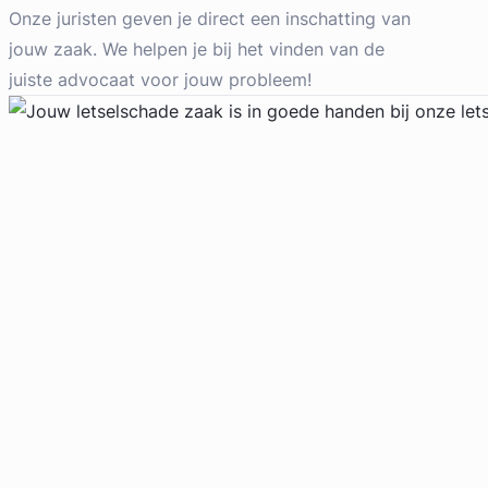
Arbeidsrecht Advocaat
Onze juristen geven je direct een inschatting van
Meer dan 7 jaar ervaring
jouw zaak. We helpen je bij het vinden van de
Provincie Zuid-Holland
juiste advocaat voor jouw probleem!
Gratis intake
Geverifieerd
Fulco van der Schrier
Diep Advocaten
Arbeidsrecht Advocaat