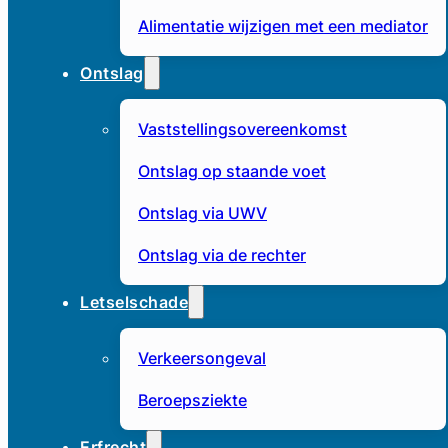
Alimentatie wijzigen met een mediator
Ontslag
Vaststellingsovereenkomst
Ontslag op staande voet
Ontslag via UWV
Ontslag via de rechter
Letselschade
Verkeersongeval
Beroepsziekte
Erfrecht