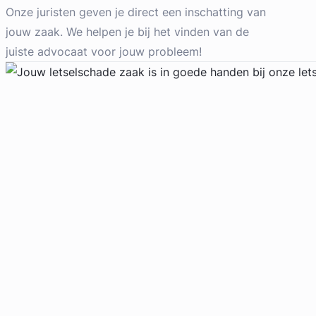
Arbeidsrecht Advocaat
Onze juristen geven je direct een inschatting van
Meer dan 4 jaar ervaring
jouw zaak. We helpen je bij het vinden van de
Provincie Zuid-Holland
juiste advocaat voor jouw probleem!
Gratis intake
Geverifieerd
Robin Bosch
Legal Advice Wanted
Arbeidsrecht, Bouwrecht,