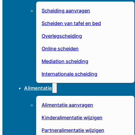
Scheiding aanvragen
Scheiden van tafel en bed
Overlegscheiding
Online scheiden
Mediation scheiding
Internationale scheiding
Alimentatie
Alimentatie aanvragen
Kinderalimentatie wijzigen
Partneralimentatie wijzigen