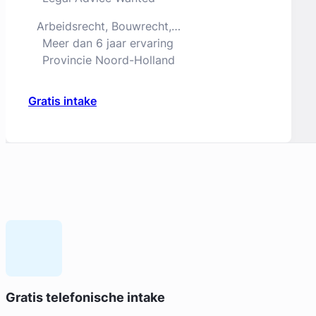
Arbeidsrecht, Bouwrecht,
Consumentenrecht & Verbintenissenrecht
Meer dan 6 jaar ervaring
Jurist
Provincie Noord-Holland
Gratis intake
Geverifieerd
Dione Bakker
Gratis telefonische intake
Huijzer Advocaten