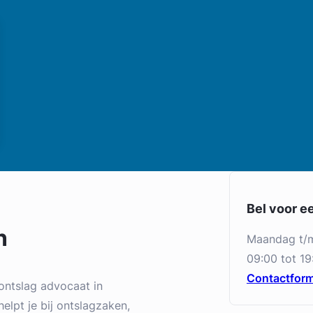
Bel voor e
n
maandag t/
09:00 tot 19
Contactform
ontslag advocaat in
elpt je bij ontslagzaken,