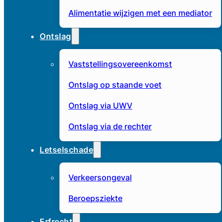
Alimentatie wijzigen met een mediator
Ontslag
Vaststellingsovereenkomst
Ontslag op staande voet
Ontslag via UWV
Ontslag via de rechter
Letselschade
Verkeersongeval
Beroepsziekte
Erfrecht