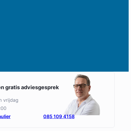
en gratis adviesgesprek
m vrijdag
:00
ulier
085 109 4158