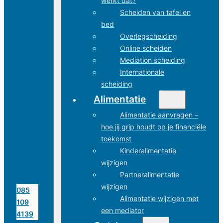
werkt dat?
Scheiden van tafel en
bed
Overlegscheiding
Online scheiden
Mediation scheiding
Internationale
scheiding
Alimentatie
Alimentatie aanvragen –
hoe jij grip houdt op je financiële
toekomst
Kinderalimentatie
wijzigen
Partneralimentatie
wijzigen
085
Alimentatie wijzigen met
109
een mediator
4139